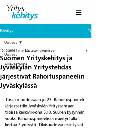
Päivitys
Uutiset
10.10.2016
1 min käytetty lukemiseen
Uutiset
Suomen Yrityskehitys ja
Asiakastarina
Jyväskylän Yritystehdas
järjestivät Rahoituspaneelin
Jyväskylässä
Tässä muodossaan jo 23. Rahoituspaneeli 
järjestettiin Jyväskylän Yritystehtaan 
tiloissa keskiviikkona 5.10. Suuren kysynnän 
vuoksi Rahoituspaneelissa esiintyi tällä 
kertaa 5 yritystä. Tilaisuudessa esiintyivät 