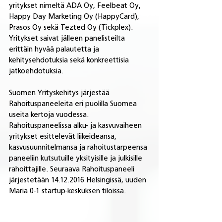
yritykset nimeltä ADA Oy, Feelbeat Oy, 
Happy Day Marketing Oy (HappyCard), 
Prasos Oy sekä Tezted Oy (Tickplex). 
Yritykset saivat jälleen panelisteilta 
erittäin hyvää palautetta ja 
kehitysehdotuksia sekä konkreettisia 
jatkoehdotuksia.
Suomen Yrityskehitys järjestää 
Rahoituspaneeleita eri puolilla Suomea 
useita kertoja vuodessa.​ 
Rahoituspaneelissa alku- ja kasvuvaiheen 
yritykset esittelevät liikeideansa, 
kasvusuunnitelmansa ja rahoitustarpeensa 
paneeliin kutsutuille yksityisille ja julkisille 
rahoittajille. Seuraava Rahoituspaneeli 
järjestetään 14.12.2016 Helsingissä, uuden 
Maria 0-1 startup-keskuksen tiloissa.