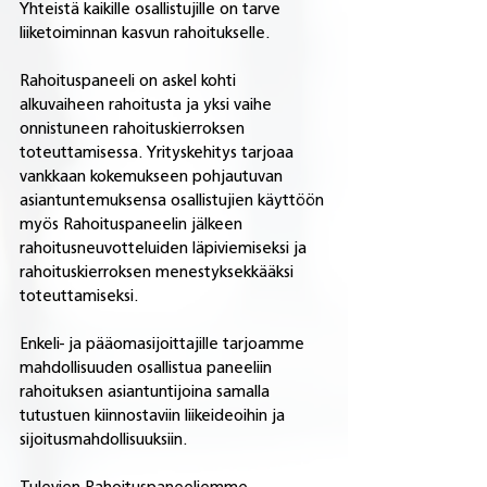
Yhteistä kaikille osallistujille on tarve 
liiketoiminnan kasvun rahoitukselle.
Rahoituspaneeli on askel kohti 
alkuvaiheen rahoitusta ja yksi vaihe 
onnistuneen rahoituskierroksen 
toteuttamisessa. Yrityskehitys tarjoaa 
vankkaan kokemukseen pohjautuvan 
asiantuntemuksensa osallistujien käyttöön 
myös Rahoituspaneelin jälkeen 
rahoitusneuvotteluiden läpiviemiseksi ja 
rahoituskierroksen menestyksekkääksi 
toteuttamiseksi.
Enkeli- ja pääomasijoittajille tarjoamme 
mahdollisuuden osallistua paneeliin 
rahoituksen asiantuntijoina samalla 
tutustuen kiinnostaviin liikeideoihin ja 
sijoitusmahdollisuuksiin.