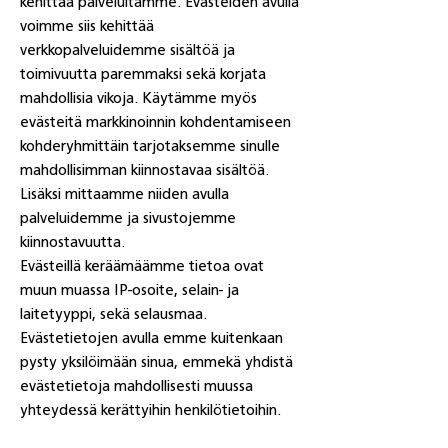
kehittää palveluitamme. Evästeiden avulla
voimme siis kehittää
verkkopalveluidemme sisältöä ja
toimivuutta paremmaksi sekä korjata
mahdollisia vikoja. Käytämme myös
evästeitä markkinoinnin kohdentamiseen
kohderyhmittäin tarjotaksemme sinulle
mahdollisimman kiinnostavaa sisältöä.
Lisäksi mittaamme niiden avulla
palveluidemme ja sivustojemme
kiinnostavuutta.
Evästeillä keräämäämme tietoa ovat
muun muassa IP-osoite, selain- ja
laitetyyppi, sekä selausmaa.
Evästetietojen avulla emme kuitenkaan
pysty yksilöimään sinua, emmekä yhdistä
evästetietoja mahdollisesti muussa
yhteydessä kerättyihin henkilötietoihin.