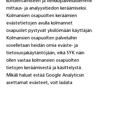
kohdentamiseen ja verkkopalveluidemme
mittaus- ja analyysitiedon keräämiseksi.
Kolmansien osapuolten keräämien
evästetietojen avulla kolmannet
osapuolet pystyvät yksilöimään käyttäjän.
Kolmansien osapuolten palveluihin
sovelletaan heidän omia eväste- ja
tietosuojakäytäntöjään, eikä SYK näin
ollen vastaa kolmansien osapuolten
tietojen keräämisestä ja käsittelystä.
Mikäli haluat estää Google Analyticsin
asettamat evästeet, voit ladata
selaimeesi liitännäisen, jonka
löydät
täältä
. Voit myös käyttää muita
evästeet ja seurannan estäviä työkaluja ja
liitännäisiä.
Lisäksi mahdollistamme sosiaalisen
median liitännäisten käytön
verkkopalvelussamme, jolloin voit