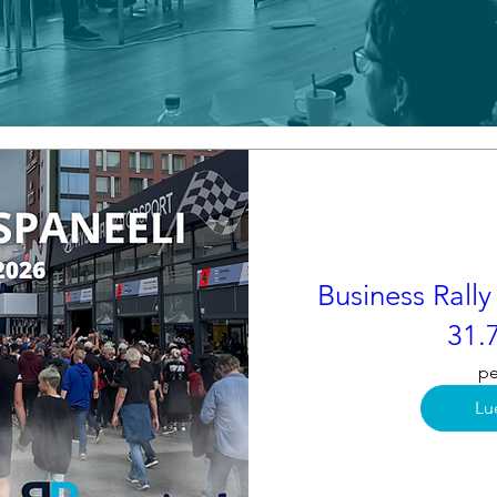
Business Rally
31.
pe
Lu