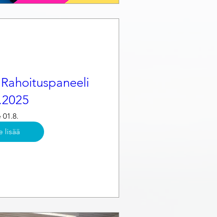
 Rahoituspaneeli
.2025
 01.8.
e lisää