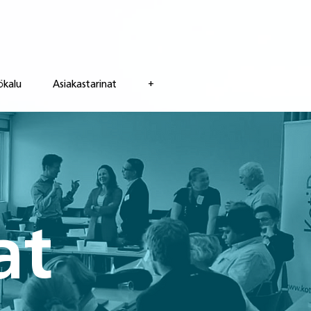
ökalu
Asiakastarinat
+
at