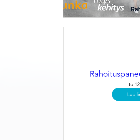
Rahoituspanee
to 12
Lue li