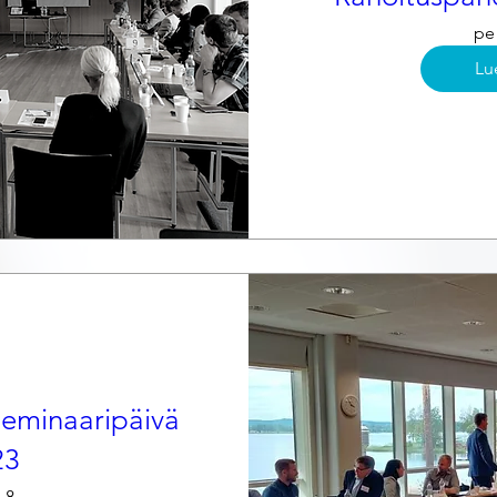
pe 
Lu
-seminaaripäivä
23
.8.