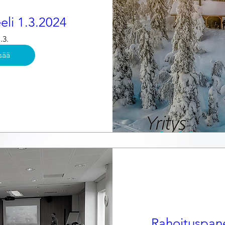
eli 1.3.2024
.3.
sää
Rahoituspane