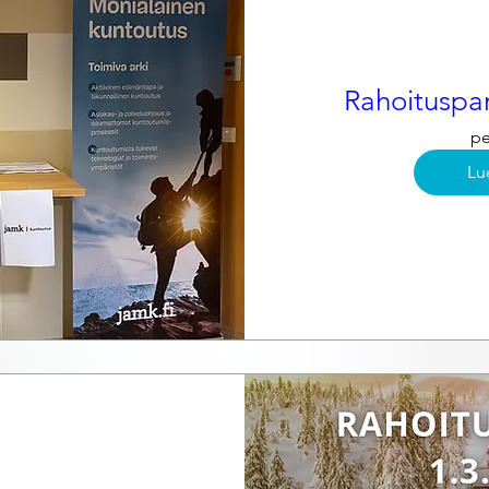
Rahoituspan
pe
Lu