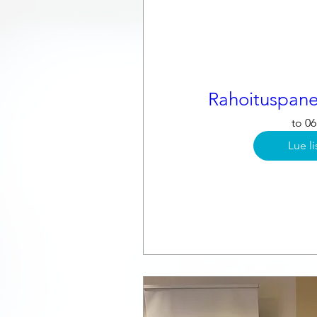
Rahoituspane
to 06
Lue li