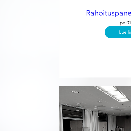
Rahoituspane
pe 01
Lue li