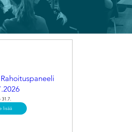
 Rahoituspaneeli
7.2026
 31.7.
e lisää