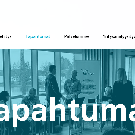
ehitys
Tapahtumat
Palvelumme
Yritysanalyysity
apahtum