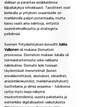
alallaan ja parantaa asiakkaidensa 
kilpailukykyä tehokkaasti. Tavoitteet ovat 
korkealla ja yrityksen osaamiselle on 
markkinoilla paljon potentiaalia, mutta 
kasvu vaatii aina valintoja, erityistä 
suunnitelmallisuutta ja strategista 
pelisilmää.
Suomen Yrityskehityksen konsultti 
Jukka 
Valkonen
 oli mukana Elomaticin 
prosessissa. Elomaticin mukaan Jukalla oli 
toimialatuntemusta sekä raikkaita 
näkökulmia. Elomatic koki toisiaan 
täydentävät menetelmät (kuten 
ennakkotehtävät, alustukset, ideariihet, 
arviointikeskustelut, markkinaselvitykset) 
tuotteliaina ja silmiä avaavina – tuloksena 
syntyi myös laaja näkymä 
muutostrendeistä, uusista palveluista ja 
esimerkiksi digitalisaation vaikutuksista. 