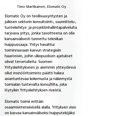
Timo Martikainen, Elomatic Oy
Elomatic Oy on teollisuusyritysten ja 
julkisen sektorin konsultointi-, suunnittelu-, 
tuotekehitys- ja projektinhallintapalveluita 
tarjoava yritys, jonka tavoitteena on olla 
kansainvälisesti tunnettu tekniikan 
huippuosaaja. Yritys havahtui 
toiminnassaan kasvun strategisiin 
haasteisiin, joihin ulkopuolisen ajatukset 
olivat tervetulleita. Suomen 
Yrityskehitykseen jo aiemmin yhteydessä 
ollut insinööritoimisto päätti hakea 
asiantuntevaa kokemusta ja näkemystä 
toimialan tuntevalta konsultilta, joka 
löytyikin Yrityskehityksen riveistä.
Elomatic toimii erittäin 
osaamisintensiivisellä alalla. Yrityksen visio 
on kasvaa kansainväliseksi huipputekijäksi 