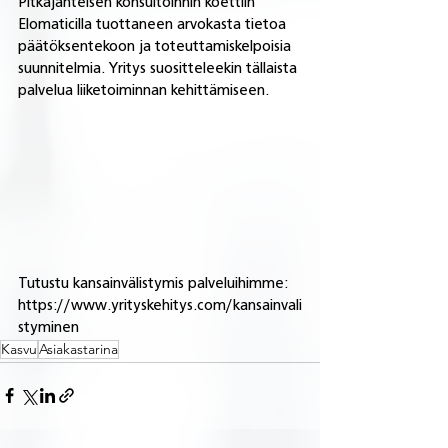
Pitkäjänteisen konsultoinnin koettiin 
Elomaticilla tuottaneen arvokasta tietoa 
päätöksentekoon ja toteuttamiskelpoisia 
suunnitelmia. Yritys suositteleekin tällaista 
palvelua liiketoiminnan kehittämiseen.
Tutustu kansainvälistymis palveluihimme: 
https://www.yrityskehitys.com/kansainvali
styminen
Kasvu
Asiakastarina