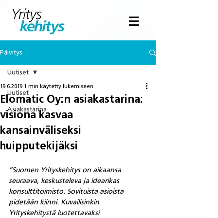
Päivitys
Uutiset
19.6.2019
1 min käytetty lukemiseen
Uutiset
Elomatic Oy:n asiakastarina:
Asiakastarina
visiona kasvaa
kansainväliseksi
huipputekijäksi
”Suomen Yrityskehitys on aikaansa 
seuraava, keskusteleva ja idearikas 
konsulttitoimisto. Sovituista asioista 
pidetään kiinni. Kuvailisinkin 
Yrityskehitystä luotettavaksi 