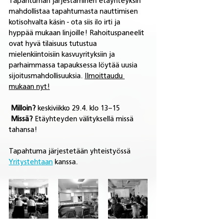
Tapahtuman järjestäminen etäyhteyksin 
mahdollistaa tapahtumasta nauttimisen 
kotisohvalta käsin - ota siis ilo irti ja 
hyppää mukaan linjoille! 
Rahoituspaneelit 
ovat hyvä tilaisuus tutustua 
mielenkiintoisiin kasvuyrityksiin ja 
parhaimmassa tapauksessa löytää uusia 
sijoitusmahdollisuuksia. 
Ilmoittaudu 
mukaan nyt!
Milloin?
 keskiviikko 29.4. klo 13–15 
Missä? 
Etäyhteyden välityksellä missä 
tahansa!
Tapahtuma järjestetään yhteistyössä 
Yritystehtaan
 kanssa.