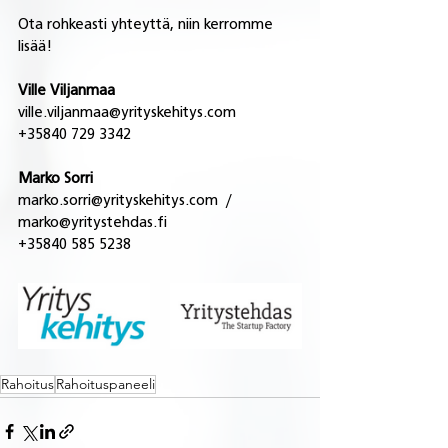
Ota rohkeasti yhteyttä, niin kerromme 
lisää!
Ville Viljanmaa
ville.viljanmaa@yrityskehitys.com 
+35840 729 3342
Marko Sorri 
marko.sorri@yrityskehitys.com  / 
marko@yritystehdas.fi 
+35840 585 5238
Rahoitus
Rahoituspaneeli