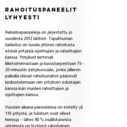
Rahoituspaneelit 
lyhyesti
Rahoituspaneeleja on järjestetty jo 
vuodesta 2012 lähtien. Tapahtuman 
tarkoitus on tuoda yhteen rahoitusta 
etsiviä yrityksiä sijoittajien ja rahoittajien 
kanssa. Yritykset kertovat 
liiketoiminnastaan ja kasvutarpeistaan 15–
20 minuutin esityksessään, jonka jälkeen 
paikalla olevat rahoitustahot pääsevät 
keskustelemaan niin yrityksen edustajan 
kanssa kuin muiden rahoittajien ja 
sijoittajien kanssa.
Vuosien aikana paneeleissa on esitelty yli 
110 yritystä, ja tulokset ovat olleet 
hienoja – lähes 40 % osallistuneista 
yrityksistä on löytänyt rahoituksen 