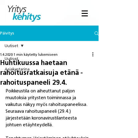
Päivitys
Uutiset
1.4.2020
1 min käytetty lukemiseen
Uutiset
Huhtikuussa haetaan
Asiakastarina
rahoitusratkaisuja etänä -
rahoituspaneeli 29.4.
Poikkeustila on aiheuttanut paljon 
muutoksia yritysten toiminnassa ja 
vaikutus näkyy myös rahoituspaneelissa. 
Seuraava rahoituspaneeli (29.4.) 
järjestetään koronavirustilanteesta 
johtuen etäyhteydellä. 