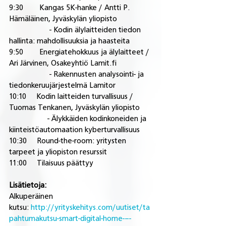
9:30        Kangas 5K-hanke / Antti P. 
Hämäläinen, Jyväskylän yliopisto
                    - Kodin älylaitteiden tiedon 
hallinta: mahdollisuuksia ja haasteita
9:50        Energiatehokkuus ja älylaitteet / 
Ari Järvinen, Osakeyhtiö Lamit.fi
                    - Rakennusten analysointi- ja 
tiedonkeruujärjestelmä Lamitor
10:10     Kodin laitteiden turvallisuus / 
Tuomas Tenkanen, Jyväskylän yliopisto
                   - Älykkäiden kodinkoneiden ja 
kiinteistöautomaation kyberturvallisuus
10:30     Round-the-room: yritysten 
tarpeet ja yliopiston resurssit
11:00     Tilaisuus päättyy
Lisätietoja:
Alkuperäinen 
kutsu: 
http://yrityskehitys.com/uutiset/ta
pahtumakutsu-smart-digital-home-–-