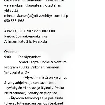
ole vielä ilmoittautuneet, ja haluaisitte 
vielä mukaan tilaisuuteen, otattehan 
yhteyttä 
minna.nykanen(at)yrityskehitys.com tai p. 
050 555 1988.
Aika: TO 30.3.2017 klo 9.00-11.00
Paikka: Spinaakkeri-rakennus, 
Ahlmaninkatu 2 E, Jyväskylä
Ohjelma:
9:00        Esittäytymiset
                Smart Digital Home & Venture 
Program / Jukka Valkonen, Suomen 
Yrityskehitys Oy
                    - Älykoti – mistä on kysymys 
& yritysohjelma ja sen tavoitteet
  Jyväskylän Yliopisto ja älykoti / Pekka 
Neittaanmäki, Jyväskylän yliopisto
     - Älykodin teknologiaa ja palveluita 
tukevat tutkimuksen painopistealueet