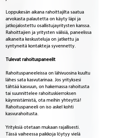
Loppukesän aikana rahoittajilta saatua 
arvokasta palautetta on käyty läpi ja 
jatkojalostettu osallistujayritysten kanssa. 
Rahoittajien ja yritysten välisiä, paneelissa 
alkaneita keskusteluja on jatkettu ja 
syntyneitä kontakteja syvennetty.
Tulevat rahoituspaneelit
Rahoituspaneeleissa on lähivuosina kuultu 
lähes sata kasvutarinaa. Jos yrityksesi 
tähtää kasvuun, on hakemassa rahoitusta 
tai suunnittelee rahoituskierroksen 
käynnistämistä, ota meihin yhteyttä! 
Rahoituspaneeli on iso askel kohti 
kasvurahoitusta.
Yrityksiä otetaan mukaan rajallisesti. 
Tässä vaiheessa paikkoja löytyy vielä 