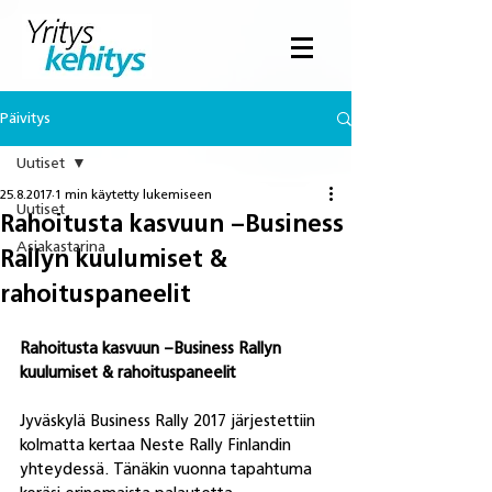
Päivitys
Uutiset
25.8.2017
1 min käytetty lukemiseen
Uutiset
Rahoitusta kasvuun –Business
Asiakastarina
Rallyn kuulumiset &
rahoituspaneelit
Rahoitusta kasvuun –Business Rallyn 
kuulumiset & rahoituspaneelit
Jyväskylä Business Rally 2017 järjestettiin 
kolmatta kertaa Neste Rally Finlandin 
yhteydessä. Tänäkin vuonna tapahtuma 