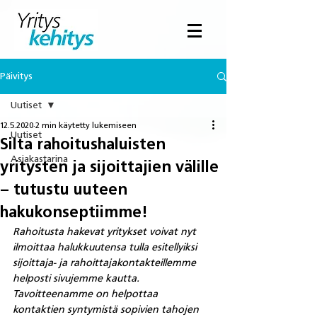
Päivitys
Uutiset
12.5.2020
2 min käytetty lukemiseen
Uutiset
Silta rahoitushaluisten
Asiakastarina
yritysten ja sijoittajien välille
– tutustu uuteen
hakukonseptiimme!
Rahoitusta hakevat yritykset voivat nyt 
ilmoittaa halukkuutensa tulla esitellyiksi 
sijoittaja- ja rahoittajakontakteillemme 
helposti sivujemme kautta. 
Tavoitteenamme on helpottaa 
kontaktien syntymistä sopivien tahojen 