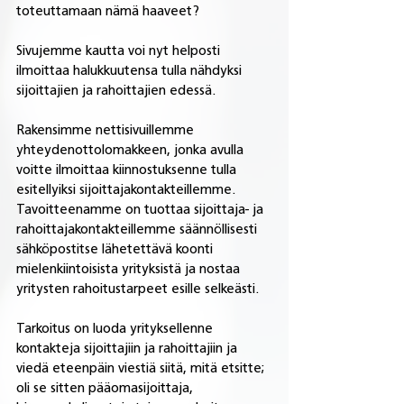
toteuttamaan nämä haaveet?
Sivujemme kautta voi nyt helposti 
ilmoittaa halukkuutensa tulla nähdyksi 
sijoittajien ja rahoittajien edessä. 
Rakensimme nettisivuillemme 
yhteydenottolomakkeen, jonka avulla 
voitte ilmoittaa kiinnostuksenne tulla 
esitellyiksi sijoittajakontakteillemme. 
Tavoitteenamme on tuottaa sijoittaja- ja 
rahoittajakontakteillemme säännöllisesti 
sähköpostitse lähetettävä koonti 
mielenkiintoisista yrityksistä ja nostaa 
yritysten rahoitustarpeet esille selkeästi. 
Tarkoitus on luoda yrityksellenne 
kontakteja sijoittajiin ja rahoittajiin ja 
viedä eteenpäin viestiä siitä, mitä etsitte; 
oli se sitten pääomasijoittaja, 