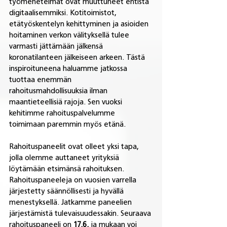
työmenetelmät ovat muuttuneet entistä 
digitaalisemmiksi. Kotitoimistot, 
etätyöskentelyn kehittyminen ja asioiden 
hoitaminen verkon välityksellä tulee 
varmasti jättämään jälkensä 
koronatilanteen jälkeiseen arkeen. Tästä 
inspiroituneena haluamme jatkossa 
tuottaa enemmän 
rahoitusmahdollisuuksia ilman 
maantieteellisiä rajoja. Sen vuoksi 
kehitimme rahoituspalvelumme 
toimimaan paremmin myös etänä.
Rahoituspaneelit ovat olleet yksi tapa, 
jolla olemme auttaneet yrityksiä 
löytämään etsimänsä rahoituksen. 
Rahoituspaneeleja on vuosien varrella 
järjestetty säännöllisesti ja hyvällä 
menestyksellä. Jatkamme paneelien 
järjestämistä tulevaisuudessakin. Seuraava 
rahoituspaneeli on 
17.6.
 ja mukaan voi 