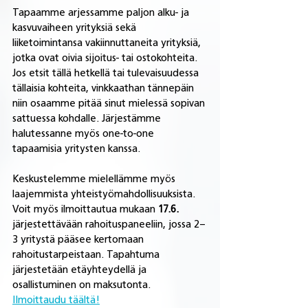
Tapaamme arjessamme paljon alku- ja 
kasvuvaiheen yrityksiä sekä 
liiketoimintansa vakiinnuttaneita yrityksiä, 
jotka ovat oivia sijoitus- tai ostokohteita. 
Jos etsit tällä hetkellä tai tulevaisuudessa 
tällaisia kohteita, vinkkaathan tännepäin 
niin osaamme pitää sinut mielessä sopivan 
sattuessa kohdalle. Järjestämme 
halutessanne myös one-to-one 
tapaamisia yritysten kanssa. 
Keskustelemme mielellämme myös 
laajemmista yhteistyömahdollisuuksista. 
Voit myös ilmoittautua mukaan 
17.6.
järjestettävään rahoituspaneeliin, jossa 2–
3 yritystä pääsee kertomaan 
rahoitustarpeistaan. Tapahtuma 
järjestetään etäyhteydellä ja 
osallistuminen on maksutonta. 
Ilmoittaudu täältä!