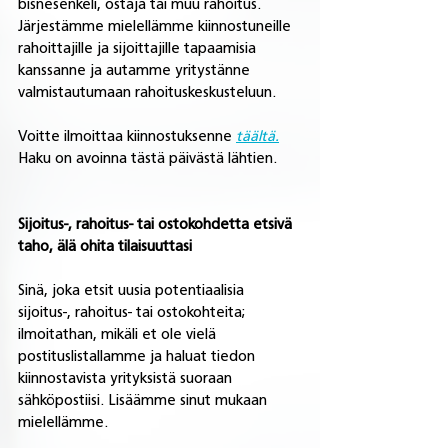
bisnesenkeli, ostaja tai muu rahoitus. 
Järjestämme mielellämme kiinnostuneille 
rahoittajille ja sijoittajille tapaamisia 
kanssanne ja autamme yritystänne 
valmistautumaan rahoituskeskusteluun. 
Voitte ilmoittaa kiinnostuksenne 
täältä.
Haku on avoinna tästä päivästä lähtien.
Sijoitus-, rahoitus- tai ostokohdetta etsivä 
taho, älä ohita tilaisuuttasi
Sinä, joka etsit uusia potentiaalisia 
sijoitus-, rahoitus- tai ostokohteita; 
ilmoitathan, mikäli et ole vielä 
postituslistallamme ja haluat tiedon 
kiinnostavista yrityksistä suoraan 
sähköpostiisi. Lisäämme sinut mukaan 
mielellämme.