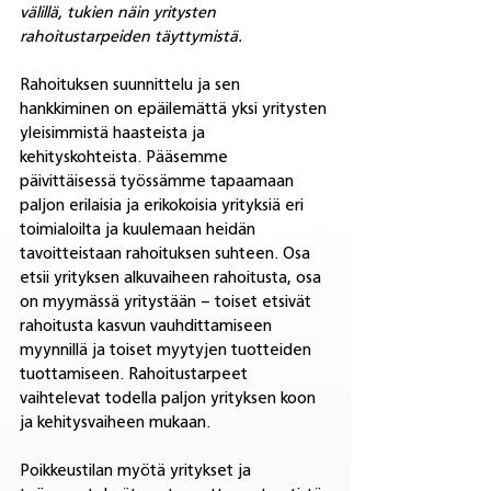
välillä, tukien näin yritysten 
rahoitustarpeiden täyttymistä. 
Rahoituksen suunnittelu ja sen 
hankkiminen on epäilemättä yksi yritysten 
yleisimmistä haasteista ja 
kehityskohteista. Pääsemme 
päivittäisessä työssämme tapaamaan 
paljon erilaisia ja erikokoisia yrityksiä eri 
toimialoilta ja kuulemaan heidän 
tavoitteistaan rahoituksen suhteen. Osa 
etsii yrityksen alkuvaiheen rahoitusta, osa 
on myymässä yritystään – toiset etsivät 
rahoitusta kasvun vauhdittamiseen 
myynnillä ja toiset myytyjen tuotteiden 
tuottamiseen. Rahoitustarpeet 
vaihtelevat todella paljon yrityksen koon 
ja kehitysvaiheen mukaan. 
Poikkeustilan myötä yritykset ja 