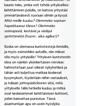
tulevalle kehittämiselle ja muutokselle! Se 
kaunis teko, jonka voit tehdä yrityksellesi 
kehittämisen polulla, on katsoa yritystäsi 
ymmärtäväisesti suoraan silmiin ja kysyä: 
Mitä meille kuuluu? Olemmeko sopivan 
hapekkaassa tilassa? Olemmeko 
voimapesiä, kestäviä ja vieläpä 
sprinttereitä (huom.: aika agilea!)?
Koska on olemassa kuntotestejä ihmisille, 
ja myös esimerkiksi autoille, niin miksei 
olisi myös yrityksille! Yrityksen kuntotestin 
idea on näinkin yksinkertaisen nerokas: 
hahmotetaan juuri oikeat nykyhetkeä ja 
tähän asti kuljettua matkaa koskevat 
kysymykset, löydetään niihin vastaukset, 
ja tullaan johtopäätökseen siitä, mitä 
yritykselle tällä hetkellä kuuluu ja mitkä 
ovat keskeisimmät kehittämisen kohteet, 
joihin kannattaa pureutua. Tässä 
asiantuntijan apu on usein hyödyksi.