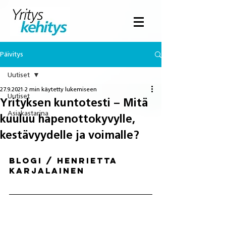
Päivitys
Uutiset
27.9.2021
2 min käytetty lukemiseen
Uutiset
Yrityksen kuntotesti – Mitä
Asiakastarina
kuuluu hapenottokyvylle,
kestävyydelle ja voimalle?
Blogi / Henrietta 
Karjalainen 