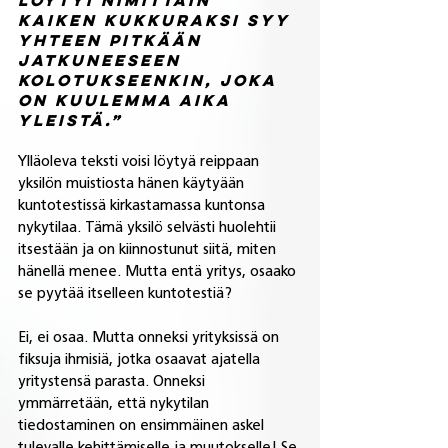
Löytyi nimittäin 
kaiken kukkuraksi syy 
yhteen pitkään 
jatkuneeseen 
kolotukseenkin, joka 
on kuulemma aika 
yleistä.” 
Ylläoleva teksti voisi löytyä reippaan 
yksilön muistiosta hänen käytyään 
kuntotestissä kirkastamassa kuntonsa 
nykytilaa. Tämä yksilö selvästi huolehtii 
itsestään ja on kiinnostunut siitä, miten 
hänellä menee. Mutta entä yritys, osaako 
se pyytää itselleen kuntotestiä?
Ei, ei osaa. Mutta onneksi yrityksissä on 
fiksuja ihmisiä, jotka osaavat ajatella 
yritystensä parasta. Onneksi 
ymmärretään, että nykytilan 
tiedostaminen on ensimmäinen askel 