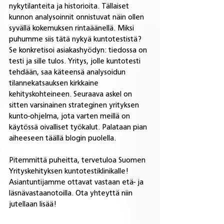
nykytilanteita ja historioita. Tällaiset 
kunnon analysoinnit onnistuvat näin ollen 
syvällä kokemuksen rintaäänellä. Miksi 
puhumme siis tätä nykyä kuntotestistä? 
Se konkretisoi asiakashyödyn: tiedossa on 
testi ja sille tulos. Yritys, jolle kuntotesti 
tehdään, saa käteensä analysoidun 
tilannekatsauksen kirkkaine 
kehityskohteineen. Seuraava askel on 
sitten varsinainen strateginen yrityksen 
kunto-ohjelma, jota varten meillä on 
käytössä oivalliset työkalut. Palataan pian 
aiheeseen täällä blogin puolella.
Pitemmittä puheitta, tervetuloa Suomen 
Yrityskehityksen kuntotestiklinikalle! 
Asiantuntijamme ottavat vastaan etä- ja 
läsnävastaanotoilla. Ota yhteyttä niin 
jutellaan lisää!