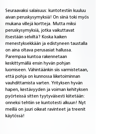
Seuraavaksi salaisuus: kuntotestiin kuuluu 
aivan peruskysymyksiä! On siinä toki myös 
mukana villejä kortteja. Mutta miksi 
peruskysymyksiä, jotka vaikuttavat 
itsestään selviltä? Koska kaiken 
menestyksekkään ja edistyneen taustalla 
on aina oltava perusasiat hallussa. 
Parempaa kuntoa rakennetaan 
keskittymällä ensin hyvän pohjan 
luomiseen. Vähintäänkin siis varmistetaan, 
että pohja on kunnossa liiketoiminnan 
vauhdittamista varten. Yrityksen hyvän 
hapen, kestävyyden ja voiman kehityksen 
pyörteissä sitten tyytyväisesti kiitetään: 
onneksi tehtiin se kuntotesti alkuun! Nyt 
meillä on juuri oikeat ravinteet ja treenit 
käytössä!