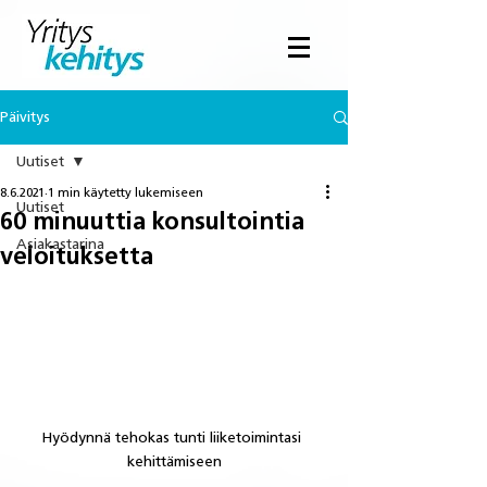
Päivitys
Uutiset
8.6.2021
1 min käytetty lukemiseen
Uutiset
60 minuuttia konsultointia
Asiakastarina
veloituksetta
Hyödynnä tehokas tunti liiketoimintasi 
kehittämiseen