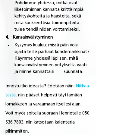
Pohdimme yhdessä, mitkä ovat 
liiketoiminnan kannalta kriittisimpiä 
kehityskohteita ja haasteita, sekä 
mitä konkreettisia toimenpiteitä 
tulee tehdä niiden voittamiseksi.
4.   Kansainvälistyminen
Kysymys kuuluu: missä päin voisi 
sijaita teille parhaat kohdemarkkinat? 
Käymme yhdessä läpi sen, mitä 
kansainvälistyminen yritykseltä vaatii 
ja minne kannattaisi        suunnata. 
Innostuitko ideasta? Edetään näin: 
klikkaa 
tästä
, niin pääset helposti täyttämään 
lomakkeen ja varaamaan itsellesi ajan. 
Voit myös soitella suoraan Henrietalle 050 
536 7803, niin katsotaan kalenteria 
pikimmiten.