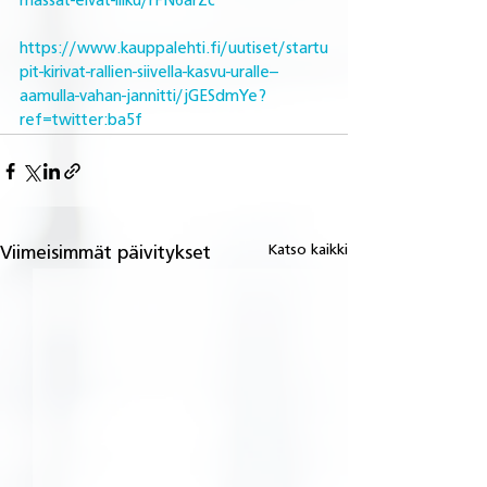
massat-eivat-liiku/rFN6arZc
https://www.kauppalehti.fi/uutiset/startu
pit-kirivat-rallien-siivella-kasvu-uralle--
aamulla-vahan-jannitti/jGESdmYe?
ref=twitter:ba5f
Katso kaikki
Viimeisimmät päivitykset