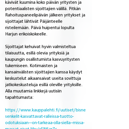
kävivät kuumina koko päivän yritysten ja 
potentiaalisten sijoittajien välillä. Pitkän 
Rahoituspaneelipäivän jälkeen yritykset ja 
sijoittajat lähtivät Päijänteelle 
risteilemään. Päivä huipentui lopulta 
Harjun erikoiskokeelle.
Sijoittajat kehuivat hyvin valmisteltua 
tilaisuutta, esillä olevia yrityksiä ja 
kaupungin osallistumista kasvuyritysten 
tukemiseen. Kotimaisten ja 
kansainvälisten sijoittajien kanssa käydyt 
keskustelut aikaansaivat useita sovittuja 
jatkokeskusteluja esillä oleville yrityksille. 
Alla muutamia linkkejä uutisiin 
tapahtumasta:
https://www.kauppalehti.fi/uutiset/bisne
senkelit-kasvattavat-ralleissa-tuotto-
odotuksiaan---on-tarkeaa-olla-siella--missa-