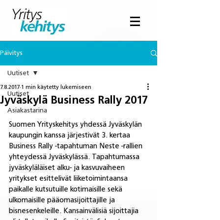
Päivitys
Uutiset
7.8.2017
1 min käytetty lukemiseen
Uutiset
Jyväskylä Business Rally 2017
Asiakastarina
Suomen Yrityskehitys yhdessä Jyväskylän 
kaupungin kanssa järjestivät 3. kertaa 
Business Rally -tapahtuman Neste -rallien 
yhteydessä Jyväskylässä. Tapahtumassa 
jyväskyläläiset alku- ja kasvuvaiheen 
yritykset esittelivät liiketoimintaansa 
paikalle kutsutuille kotimaisille sekä 
ulkomaisille pääomasijoittajille ja 
bisnesenkeleille. Kansainvälisiä sijoittajia 