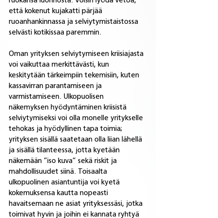
ruokansa luonnosta. Voisin lyödä vetoa, 
että kokenut kujakatti pärjää 
ruoanhankinnassa ja selviytymistaistossa 
selvästi kotikissaa paremmin. 
Oman yrityksen selviytymiseen kriisiajasta 
voi vaikuttaa merkittävästi, kun 
keskitytään tärkeimpiin tekemisiin, kuten 
kassavirran parantamiseen ja 
varmistamiseen. Ulkopuolisen 
näkemyksen hyödyntäminen kriisistä 
selviytymiseksi voi olla monelle yritykselle 
tehokas ja hyödyllinen tapa toimia; 
yrityksen sisällä saatetaan olla liian lähellä 
ja sisällä tilanteessa, jotta kyetään 
näkemään ”iso kuva” sekä riskit ja 
mahdollisuudet siinä. Toisaalta 
ulkopuolinen asiantuntija voi kyetä 
kokemuksensa kautta nopeasti 
havaitsemaan ne asiat yrityksessäsi, jotka 
toimivat hyvin ja joihin ei kannata ryhtyä 