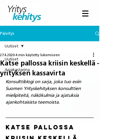
Päivitys
Uutiset
27.4.2020
4 min käytetty lukemiseen
Uutiset
Katse pallossa kriisin keskellä -
Asiakastarina
yrityksen kassavirta
Konsulttiblogi on sarja, joka tuo esiin 
Suomen Yrityskehityksen konsulttien 
mielipiteitä, näkökulmia ja ajatuksia 
ajankohtaisista teemoista.
Katse pallossa 
kriisin keskellä