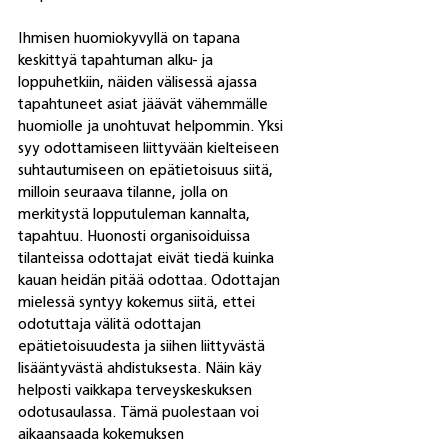
Ihmisen huomiokyvyllä on tapana 
keskittyä tapahtuman alku- ja 
loppuhetkiin, näiden välisessä ajassa 
tapahtuneet asiat jäävät vähemmälle 
huomiolle ja unohtuvat helpommin. Yksi 
syy odottamiseen liittyvään kielteiseen 
suhtautumiseen on epätietoisuus siitä, 
milloin seuraava tilanne, jolla on 
merkitystä lopputuleman kannalta, 
tapahtuu. Huonosti organisoiduissa 
tilanteissa odottajat eivät tiedä kuinka 
kauan heidän pitää odottaa. Odottajan 
mielessä syntyy kokemus siitä, ettei 
odotuttaja välitä odottajan 
epätietoisuudesta ja siihen liittyvästä 
lisääntyvästä ahdistuksesta. Näin käy 
helposti vaikkapa terveyskeskuksen 
odotusaulassa. Tämä puolestaan voi 
aikaansaada kokemuksen 