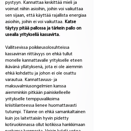
pystyyn. Kannattaa keskittää mieli ja 
voimat niihin asioihin, joihin voi vaikuttaa 
sen sijaan, että käyttää rajallista energiaa 
asioihin, joihin ei voi vaikuttaa. 
Katse 
täytyy pitää pallossa ja tärkein pallo on 
usealla yrityksellä kassavirta.
Vallitsevissa poikkeusolosuhteissa 
kassavirran riittävyys on ehkä tullut 
monelle kannattavalle yritykselle eteen 
ikävänä yllätyksenä, jota ei ole aiemmin 
ehkä kohdattu ja johon ei ole osattu 
varautua. Kannattavuus- ja 
maksuvalmiusongelmien kanssa 
aiemminkin pitkään painiskelleelle 
yritykselle temppuvalikoima 
kriisitilanteessa lienee huomattavasti 
tutumpi. Tilanne on ehkä samankaltainen 
kuin jos laitettaisiin hyvin pidetty 
kotiruokinnassa ollut kotikissa hankkimaan 