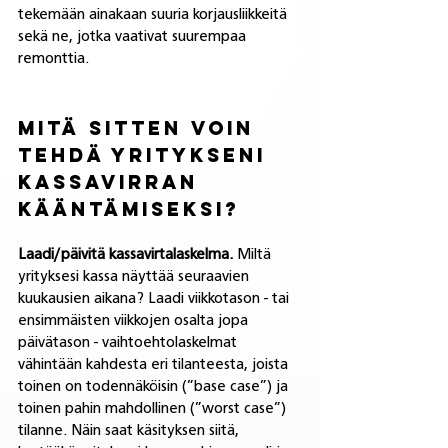
tekemään ainakaan suuria korjausliikkeitä 
sekä ne, jotka vaativat suurempaa 
remonttia.
Mitä sitten voin 
tehdä yritykseni 
kassavirran 
kääntämiseksi?
Laadi/päivitä kassavirtalaskelma.
 Miltä 
yrityksesi kassa näyttää seuraavien 
kuukausien aikana? Laadi viikkotason - tai 
ensimmäisten viikkojen osalta jopa 
päivätason - vaihtoehtolaskelmat 
vähintään kahdesta eri tilanteesta, joista 
toinen on todennäköisin (”base case”) ja 
toinen pahin mahdollinen (”worst case”) 
tilanne. Näin saat käsityksen siitä, 