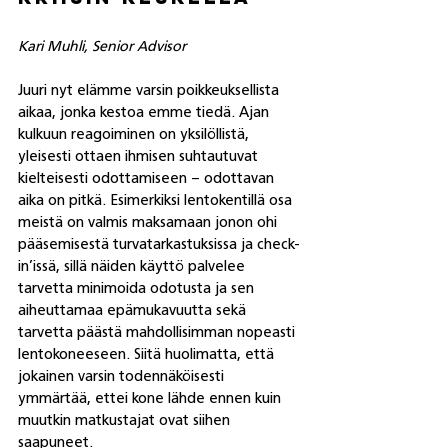
Kari Muhli, Senior Advisor
Juuri nyt elämme varsin poikkeuksellista 
aikaa, jonka kestoa emme tiedä. Ajan 
kulkuun reagoiminen on yksilöllistä, 
yleisesti ottaen ihmisen suhtautuvat 
kielteisesti odottamiseen – odottavan 
aika on pitkä. Esimerkiksi lentokentillä osa 
meistä on valmis maksamaan jonon ohi 
pääsemisestä turvatarkastuksissa ja check-
in’issä, sillä näiden käyttö palvelee 
tarvetta minimoida odotusta ja sen 
aiheuttamaa epämukavuutta sekä 
tarvetta päästä mahdollisimman nopeasti 
lentokoneeseen. Siitä huolimatta, että 
jokainen varsin todennäköisesti 
ymmärtää, ettei kone lähde ennen kuin 
muutkin matkustajat ovat siihen 
saapuneet. 