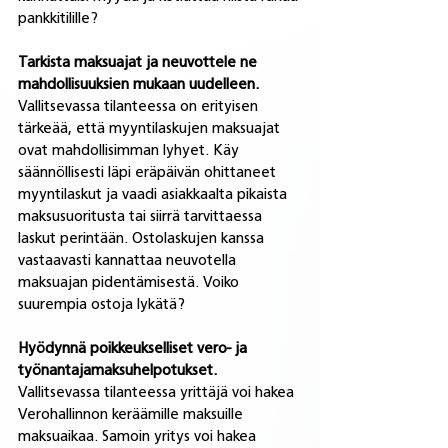
pankkitilille?
Tarkista maksuajat ja neuvottele ne 
mahdollisuuksien mukaan uudelleen.
Vallitsevassa tilanteessa on erityisen 
tärkeää, että myyntilaskujen maksuajat 
ovat mahdollisimman lyhyet. Käy 
säännöllisesti läpi eräpäivän ohittaneet 
myyntilaskut ja vaadi asiakkaalta pikaista 
maksusuoritusta tai siirrä tarvittaessa 
laskut perintään. Ostolaskujen kanssa 
vastaavasti kannattaa neuvotella 
maksuajan pidentämisestä. Voiko 
suurempia ostoja lykätä? 
Hyödynnä poikkeukselliset vero- ja 
työnantajamaksuhelpotukset.
Vallitsevassa tilanteessa yrittäjä voi hakea 
Verohallinnon keräämille maksuille 
maksuaikaa. Samoin yritys voi hakea 