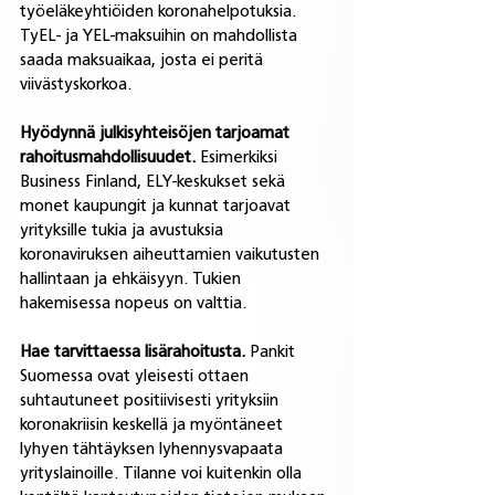
työeläkeyhtiöiden koronahelpotuksia. 
TyEL- ja YEL-maksuihin on mahdollista 
saada maksuaikaa, josta ei peritä 
viivästyskorkoa. 
Hyödynnä julkisyhteisöjen tarjoamat 
rahoitusmahdollisuudet.
 Esimerkiksi 
Business Finland, ELY-keskukset sekä 
monet kaupungit ja kunnat tarjoavat 
yrityksille tukia ja avustuksia 
koronaviruksen aiheuttamien vaikutusten 
hallintaan ja ehkäisyyn. Tukien 
hakemisessa nopeus on valttia.
Hae tarvittaessa lisärahoitusta. 
Pankit 
Suomessa ovat yleisesti ottaen 
suhtautuneet positiivisesti yrityksiin 
koronakriisin keskellä ja myöntäneet 
lyhyen tähtäyksen lyhennysvapaata 
yrityslainoille. Tilanne voi kuitenkin olla 