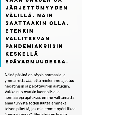
vaan järjen ja 
järjettömyyden 
välillä. Näin 
saattaakin olla, 
etenkin 
vallitsevan 
pandemiakriisin 
keskellä 
epävarmuudessa. 
Näinä päivinä on täysin normaalia ja 
ymmärrettävää, että mielemme ajautuu 
negatiivisiin ja pelottaviinkin ajatuksiin. 
Vaikka nuo ovatkin luonnollisia ja 
normaaleja ajatuksia, emme välttämättä 
enää tunnista todellisuutta emmekä 
toivon pilkettä, jos mielemme pyörii liikaa 
”syvissä vesissä”. Negatiivisen lisänsä 