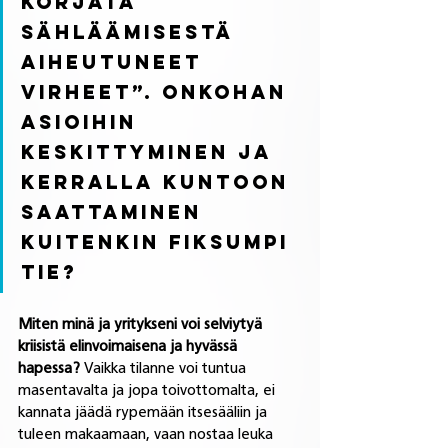
korjata 
sähläämisestä 
aiheutuneet 
virheet”. Onkohan 
asioihin 
keskittyminen ja 
kerralla kuntoon 
saattaminen 
kuitenkin fiksumpi 
tie?
Miten minä ja yritykseni voi selviytyä 
kriisistä elinvoimaisena ja hyvässä 
hapessa?
 Vaikka tilanne voi tuntua 
masentavalta ja jopa toivottomalta, ei 
kannata jäädä rypemään itsesääliin ja 
tuleen makaamaan, vaan nostaa leuka 