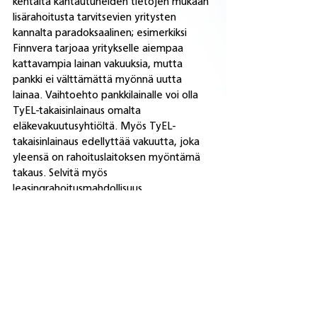
kentältä kantautuneiden tietojen mukaan 
lisärahoitusta tarvitsevien yritysten 
kannalta paradoksaalinen; esimerkiksi 
Finnvera tarjoaa yritykselle aiempaa 
kattavampia lainan vakuuksia, mutta 
pankki ei välttämättä myönnä uutta 
lainaa. Vaihtoehto pankkilainalle voi olla 
TyEL-takaisinlainaus omalta 
eläkevakuutusyhtiöltä. Myös TyEL-
takaisinlainaus edellyttää vakuutta, joka 
yleensä on rahoituslaitoksen myöntämä 
takaus. Selvitä myös 
leasingrahoitusmahdollisuus.
Hyödynnä uudet 
liiketoimintamahdollisuudet.
 Kriisiaikanakin 
löytyy uusia mahdollisuuksia 
hyödynnettäviksi. Voiko yrityksesi 
esimerkiksi tarjota kuluttajille ja/tai 
yrityksille jotain tuotetta tai palvelua, 
jolle on kriisiaikanakin tarvetta? 