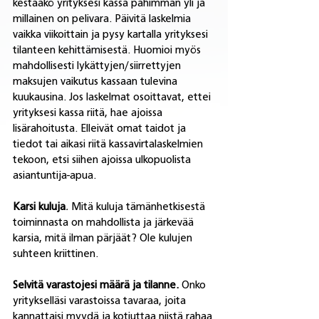
kestääkö yrityksesi kassa pahimman yli ja 
millainen on pelivara. Päivitä laskelmia 
vaikka viikoittain ja pysy kartalla yrityksesi 
tilanteen kehittämisestä. Huomioi myös 
mahdollisesti lykättyjen/siirrettyjen 
maksujen vaikutus kassaan tulevina 
kuukausina. Jos laskelmat osoittavat, ettei 
yrityksesi kassa riitä, hae ajoissa 
lisärahoitusta. Elleivät omat taidot ja 
tiedot tai aikasi riitä kassavirtalaskelmien 
tekoon, etsi siihen ajoissa ulkopuolista 
asiantuntija-apua.
Karsi kuluja
.
 Mitä kuluja tämänhetkisestä 
toiminnasta on mahdollista ja järkevää 
karsia, mitä ilman pärjäät? Ole kulujen 
suhteen kriittinen. 
Selvitä varastojesi määrä ja tilanne.
 Onko 
yritykselläsi varastoissa tavaraa, joita 
kannattaisi myydä ja kotiuttaa niistä rahaa 