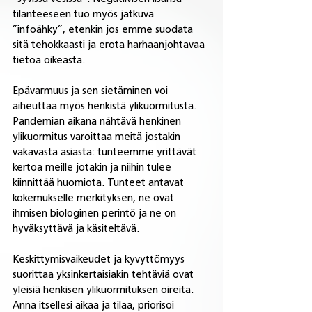
tilanteeseen tuo myös jatkuva 
”infoähky”, etenkin jos emme suodata 
sitä tehokkaasti ja erota harhaanjohtavaa 
tietoa oikeasta. 
Epävarmuus ja sen sietäminen voi 
aiheuttaa myös henkistä ylikuormitusta. 
Pandemian aikana nähtävä henkinen 
ylikuormitus varoittaa meitä jostakin 
vakavasta asiasta: tunteemme yrittävät 
kertoa meille jotakin ja niihin tulee 
kiinnittää huomiota. Tunteet antavat 
kokemukselle merkityksen, ne ovat 
ihmisen biologinen perintö ja ne on 
hyväksyttävä ja käsiteltävä. 
Keskittymisvaikeudet ja kyvyttömyys 
suorittaa yksinkertaisiakin tehtäviä ovat 
yleisiä henkisen ylikuormituksen oireita. 
Anna itsellesi aikaa ja tilaa, priorisoi 