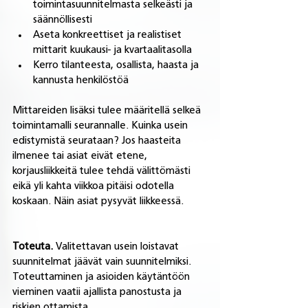
toimintasuunnitelmasta selkeästi ja 
säännöllisesti
Aseta konkreettiset ja realistiset 
mittarit kuukausi- ja kvartaalitasolla
Kerro tilanteesta, osallista, haasta ja 
kannusta henkilöstöä
Mittareiden lisäksi tulee määritellä selkeä 
toimintamalli seurannalle. Kuinka usein 
edistymistä seurataan? Jos haasteita 
ilmenee tai asiat eivät etene, 
korjausliikkeitä tulee tehdä välittömästi 
eikä yli kahta viikkoa pitäisi odotella 
koskaan. Näin asiat pysyvät liikkeessä. 
Toteuta. 
Valitettavan usein loistavat 
suunnitelmat jäävät vain suunnitelmiksi. 
Toteuttaminen ja asioiden käytäntöön 
vieminen vaatii ajallista panostusta ja 
riskien ottamista. 