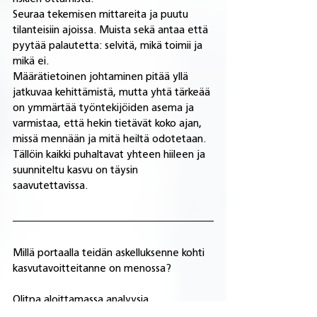
Seuraa tekemisen mittareita ja puutu 
tilanteisiin ajoissa. Muista sekä antaa että 
pyytää palautetta: selvitä, mikä toimii ja 
mikä ei. 
Määrätietoinen johtaminen pitää yllä 
jatkuvaa kehittämistä, mutta yhtä tärkeää 
on ymmärtää työntekijöiden asema ja 
varmistaa, että hekin tietävät koko ajan, 
missä mennään ja mitä heiltä odotetaan. 
Tällöin kaikki puhaltavat yhteen hiileen ja 
suunniteltu kasvu on täysin 
saavutettavissa.
Millä portaalla teidän askelluksenne kohti 
kasvutavoitteitanne on menossa? 
Olitpa aloittamassa analyysia, 
rakentamassa suunnitelmaa tai jo 