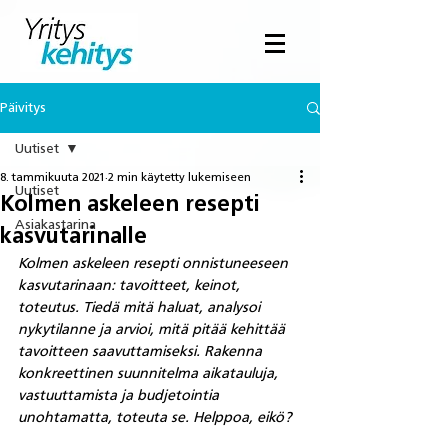
Päivitys
Uutiset
8. tammikuuta 2021
2 min käytetty lukemiseen
Uutiset
Kolmen askeleen resepti
Asiakastarina
kasvutarinalle
Kolmen askeleen resepti onnistuneeseen 
kasvutarinaan: tavoitteet, keinot, 
toteutus. Tiedä mitä haluat, analysoi 
nykytilanne ja arvioi, mitä pitää kehittää 
tavoitteen saavuttamiseksi. Rakenna 
konkreettinen suunnitelma aikatauluja, 
vastuuttamista ja budjetointia 
unohtamatta, toteuta se. Helppoa, eikö?