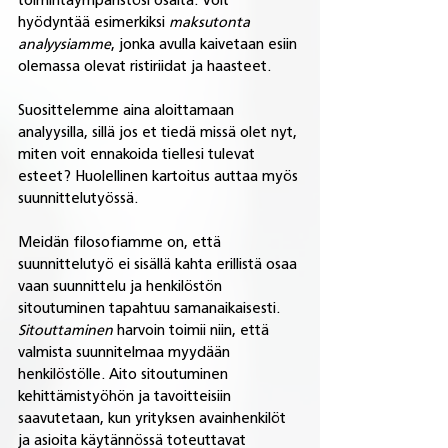
toimintaympäristösi osalta. Voit 
hyödyntää esimerkiksi 
maksutonta 
analyysiamme
, jonka avulla kaivetaan esiin 
olemassa olevat ristiriidat ja haasteet.
Suosittelemme aina aloittamaan 
analyysilla, sillä jos et tiedä missä olet nyt, 
miten voit ennakoida tiellesi tulevat 
esteet? Huolellinen kartoitus auttaa myös 
suunnittelutyössä.
Meidän filosofiamme on, että 
suunnittelutyö ei sisällä kahta erillistä osaa 
vaan suunnittelu ja henkilöstön 
sitoutuminen tapahtuu samanaikaisesti. 
Sitouttaminen 
harvoin toimii niin, että 
valmista suunnitelmaa myydään 
henkilöstölle. Aito sitoutuminen 
kehittämistyöhön ja tavoitteisiin 
saavutetaan, kun yrityksen avainhenkilöt 
ja asioita käytännössä toteuttavat 