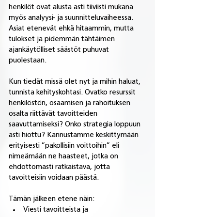
henkilöt ovat alusta asti tiiviisti mukana 
myös analyysi- ja suunnitteluvaiheessa. 
Asiat etenevät ehkä hitaammin, mutta 
tulokset ja pidemmän tähtäimen 
ajankäytölliset säästöt puhuvat 
puolestaan.
Kun tiedät missä olet nyt ja mihin haluat, 
tunnista kehityskohtasi. Ovatko resurssit 
henkilöstön, osaamisen ja rahoituksen 
osalta riittävät tavoitteiden 
saavuttamiseksi? Onko strategia loppuun 
asti hiottu? Kannustamme keskittymään 
erityisesti ”pakollisiin voittoihin” eli 
nimeämään ne haasteet, jotka on 
ehdottomasti ratkaistava, jotta 
tavoitteisiin voidaan päästä.
Tämän jälkeen etene näin:
Viesti tavoitteista ja 