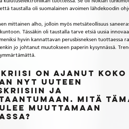
 kulutuselektroniikan tuotteissa. Se oli Nokian tuhkimo
, että taustalla oli suomalainen avoimen lähdekoodin ohj
n mittainen alho, jolloin myös metsäteollisuus saneera
kuntoon. Tässäkin oli taustalla tarve etsiä uusia innovaat
eniksi hyvin kannattavan perusbisneksen tuottaessa ra
uitenkin jo johtanut muutokseen paperin kysynnässä. Trend
n ymmärtämättä.
kriisi on ajanut koko
an nyt uuteen 
kriisiin ja 
taantumaan. Mitä täm
 tulee muuttamaan 
assa?