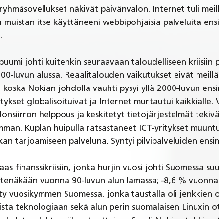
ryhmäsovellukset näkivät päivänvalon. Internet tuli meill
a muistan itse käyttäneeni webbipohjaisia palveluita ensi
.
buumi johti kuitenkin seuraavaan taloudelliseen kriisiin 
0-luvun alussa. Reaalitalouden vaikutukset eivät meill
, koska Nokian johdolla vauhti pysyi yllä 2000-luvun ens
ykset globalisoituivat ja Internet murtautui kaikkialle. 
donsiirron helppous ja keskitetyt tietojärjestelmät tekiv
emman. Kuplan huipulla ratsastaneet ICT-yritykset muuntui
kan tarjoamiseen palveluna. Syntyi pilvipalveluiden ens
taas finanssikriisiin, jonka hurjin vuosi johti Suomessa s
tenäkään vuonna 90-luvun alun lamassa; -8,6 % vuonna 
y vuosikymmen Suomessa, jonka taustalla oli jenkkien oi
sta teknologiaan sekä alun perin suomalaisen Linuxin o