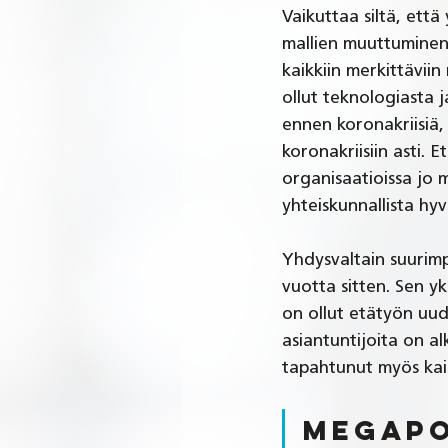
Vaikuttaa siltä, ett
mallien muuttuminen
kaikkiin merkittäviin
ollut teknologiasta j
ennen koronakriisiä,
koronakriisiin asti. E
organisaatioissa jo 
yhteiskunnallista hyvä
Yhdysvaltain suurimp
vuotta sitten. Sen y
on ollut etätyön uude
asiantuntijoita on a
tapahtunut myös kaik
Megapol