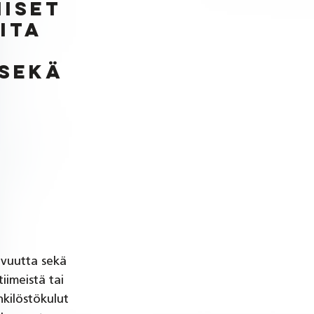
iset 
ita 
 
sekä 
 
avuutta sekä 
iimeistä tai 
kilöstökulut  