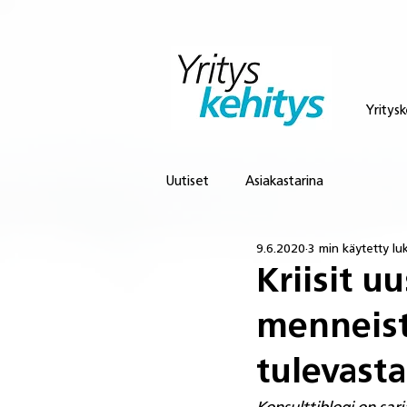
Yritysk
Uutiset
Asiakastarina
9.6.2020
3 min käytetty l
Kriisit u
menneistä
tulevasta