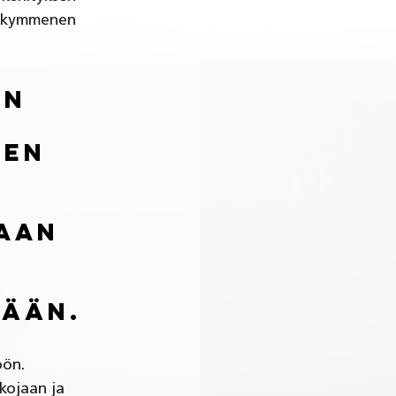
sikymmenen 
en 
ien 
aan 
 
ään. 
öön. 
kojaan ja 