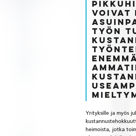
pikkuh
voivat
asuinp
työn t
kustan
Työnte
enemmä
ammati
kustan
useamp
mielty
Yrityksille ja myös 
kustannustehokkuutta
heimoista, jotka toim