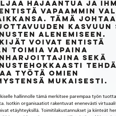
iljaa hajaantua ja ihm
 entistä vapaammin val
aikkansa. Tämä johtaa
uottavuuden kasvuun 
nusten alenemiseen. 
kijät voivat entistä 
n toimia vapaina 
nharjoittajina sekä 
nustehokkaasti tehdä
aa työtä omien 
mystensä mukaisesti. 
julkiselle hallinnolle tämä merkitsee parempaa työn tuott
. Isotkin organisaatiot rakentuvat enenevästi virtuaalit
ivat etäyhteyksillä. Toimitilakustannukset ja kiinteät hen