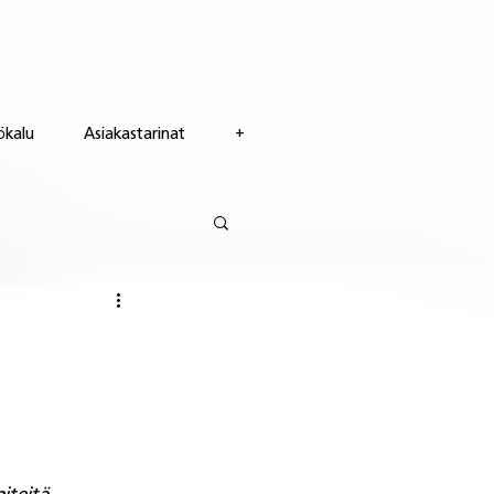
ökalu
Asiakastarinat
+