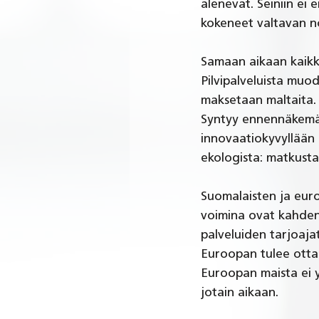
alenevat. Seiniin ei
kokeneet valtavan no
Samaan aikaan kaikki
Pilvipalveluista muo
maksetaan maltaita. 
Syntyy ennennäkemät
innovaatiokyvyllään 
ekologista: matkusta
Suomalaisten ja eur
voimina ovat kahden 
palveluiden tarjoajat
Euroopan tulee ottaa
Euroopan maista ei y
jotain aikaan.