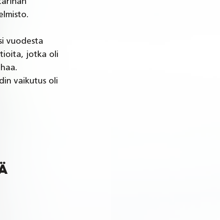
tarinan 
elmisto.
si vuodesta 
ioita, jotka oli 
haa. 
in vaikutus oli 
 
ä 