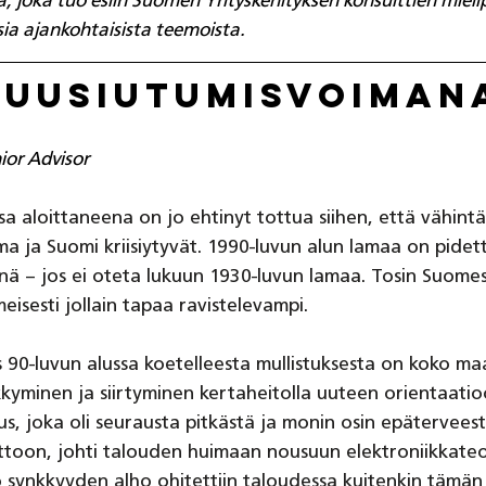
a, joka tuo esiin Suomen Yrityskehityksen konsulttien mielip
ia ajankohtaisista teemoista.
t uusiutumisvoiman
or Advisor
sa aloittaneena on jo ehtinyt tottua siihen, että vähi
a ja Suomi kriisiytyvät. 1990-luvun alun lamaa on pide
inä – jos ei oteta lukuun 1930-luvun lamaa. Tosin Suome
ilmeisesti jollain tapaa ravistelevampi.
 90-luvun alussa koetelleesta mullistuksesta on koko ma
kyminen ja siirtyminen kertaheitolla uuteen orientaatio
 joka oli seurausta pitkästä ja monin osin epäterveest
ttoon, johti talouden huimaan nousuun elektroniikkateol
 synkkyyden alho ohitettiin taloudessa kuitenkin tämän