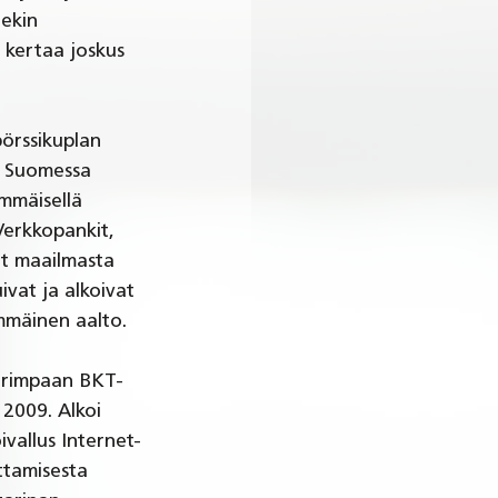
ekin 
 kertaa joskus 
pörssikuplan 
ä Suomessa 
immäisellä 
Verkkopankit, 
ät maailmasta 
vat ja alkoivat 
immäinen aalto.
uurimpaan BKT- 
2009. Alkoi 
vallus Internet-
ttamisesta 