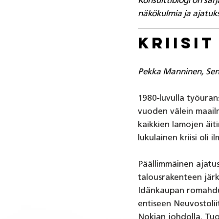
Konsulttiblogi on sarj
näkökulmia ja ajatuks
Kriisi
Pekka Manninen, Seni
1980-luvulla työuran
vuoden välein maailm
kaikkien lamojen äit
lukulainen kriisi oli 
Päällimmäinen ajatus
talousrakenteen järk
Idänkaupan romahdus,
entiseen Neuvostolii
Nokian johdolla. Tuo