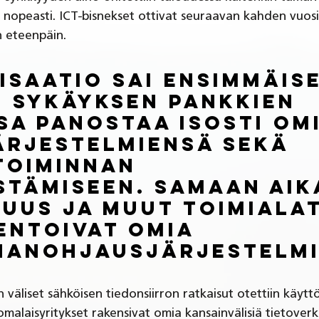
n nopeasti. ICT-bisnekset ottivat seuraavan kahden vuo
 eteenpäin.
isaatio sai ensimmäis
 sykäyksen pankkien 
sa panostaa isosti om
ärjestelmiensä sekä 
toiminnan 
stämiseen. Samaan aik
suus ja muut toimialat
entoivat omia 
nanohjausjärjestelmi
 väliset sähköisen tiedonsiirron ratkaisut otettiin käytt
omalaisyritykset rakensivat omia kansainvälisiä tietoverk