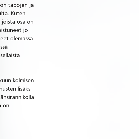
eon tapojen ja 
lta. Kuten 
 joista osa on 
oistuneet jo 
leet olemassa 
issä 
ellaista 
kuun kolmisen 
usten lisäksi 
änsirannikolla 
a on 