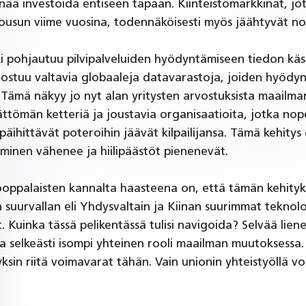
 enää investoida entiseen tapaan. Kiinteistömarkkinat, jo
usun viime vuosina, todennäköisesti myös jäähtyvät nop
 pohjautuu pilvipalveluiden hyödyntämiseen tiedon käsit
dostuu valtavia globaaleja datavarastoja, joiden hyödy
Tämä näkyy jo nyt alan yritysten arvostuksista maailman
tömän ketteriä ja joustavia organisaatioita, jotka nop
päihittävät poteroihin jäävät kilpailijansa. Tämä kehitys
minen vähenee ja hiilipäästöt pienenevät.
ooppalaisten kannalta haasteena on, että tämän kehityk
suurvallan eli Yhdysvaltain ja Kiinan suurimmat teknolog
. Kuinka tässä pelikentässä tulisi navigoida? Selvää liene
 selkeästi isompi yhteinen rooli maailman muutoksessa.
ksin riitä voimavarat tähän. Vain unionin yhteistyöllä v