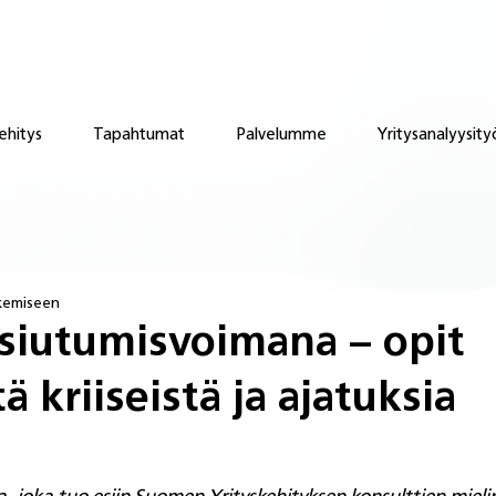
ehitys
Tapahtumat
Palvelumme
Yritysanalyysity
ukemiseen
usiutumisvoimana – opit
 kriiseistä ja ajatuksia