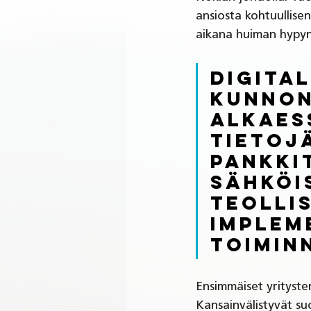
ansiosta kohtuullise
aikana huiman hypyn
Digital
kunnon
alkaes
tietoj
pankki
sähköi
teolli
implem
toimin
Ensimmäiset yritysten
Kansainvälistyvät su