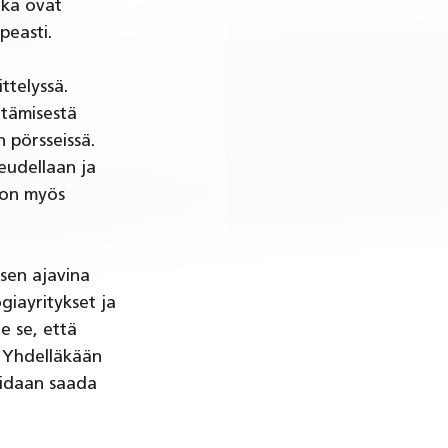
tka ovat 
easti. 
telyssä. 
ntämisestä 
 pörsseissä. 
eudellaan ja 
 on myös 
sen ajavina 
iayritykset ja 
e se, että 
 Yhdelläkään 
oidaan saada 