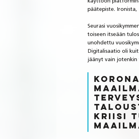
käyttöön platformina
päätepiste. Ironista
Seurasi vuosikymmene
toiseen itseään tulos
unohdettu vuosikymm
Digitalisaatio oli k
jäänyt vain jotenki
Korona
maailm
terveys
talous
kriisi
maailm