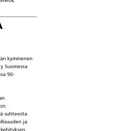
iteitä, 
a
ntään kymmenen 
tty Suomessa 
ssa 90-
an 
on. 
ä suhteesta 
lisuuden ja 
 kehityksen 