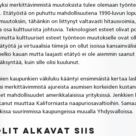
ä yksi merkittävimmistä muutoksista tulee olemaan työnt
. Etätyöstä on puhuttu mahdollisuutena 1990-luvun lopu
 muutoksiin, tähänkin on liittynyt valtavasti hitausvoimia,
a osa kulttuurista johtuvia. Teknologiset esteet olivat p
 mutta kulttuuriset esteet työnteon muutokselle ovat ol
tätyötä ja virtuaalisia tiimejä on ollut isoissa kansainvälis
melko kauan mutta laajasti etätyö ei ole aiemmin saanut s
ksyntää, kuin sille olisi kuulunut.
ien kaupunkien väkiluku kääntyi ensimmäistä kertaa las
ksi merkittävimmistä ajureista asumisen korkeiden kustann
t mahdollisuudet amerikkalaisissa yrityksissä. Jenkkien l
lkanut muuttaa Kaliforniasta naapuriosavaltioihin. Sama
issa suurimmissa kaupungeissa muualla Yhdysvalloissa. 
it alkavat siis 