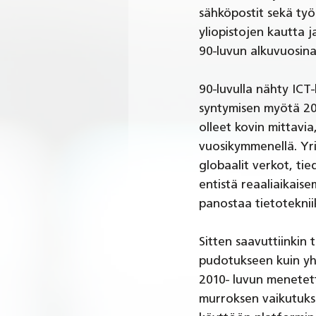
sähköpostit sekä työ
yliopistojen kautta j
90-luvun alkuvuosina
90-luvulla nähty ICT-
syntymisen myötä 200
olleet kovin mittavia
vuosikymmenellä. Yrit
globaalit verkot, tie
entistä reaaliaikais
panostaa tietoteknii
Sitten saavuttiinkin 
pudotukseen kuin yh
2010- luvun menetett
murroksen vaikutuksi