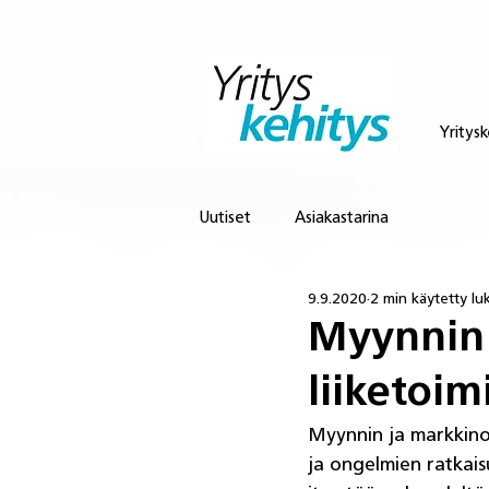
Yritysk
Uutiset
Asiakastarina
9.9.2020
2 min käytetty l
Myynnin 
liiketoi
Myynnin ja markkino
ja ongelmien ratkais