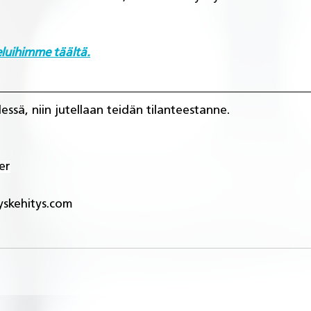
eluihimme täältä.
ssä, niin jutellaan teidän tilanteestanne.
er
yskehitys.com