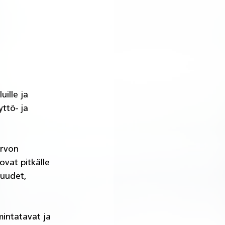
ille ja 
ttö- ja 
rvon 
vat pitkälle 
kuudet, 
mintatavat ja 