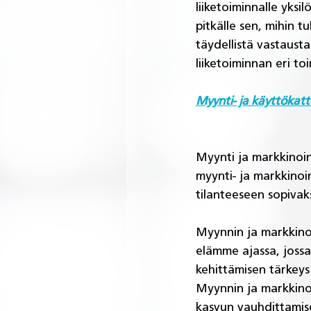
liiketoiminnalle yksi
pitkälle sen, mihin t
täydellistä vastaust
liiketoiminnan eri to
Myynti- ja käyttökat
Myynti ja markkinoin
myynti- ja markkinoi
tilanteeseen sopivaks
Myynnin ja markkinoi
elämme ajassa, joss
kehittämisen tärkeys
Myynnin ja markkinoi
kasvun vauhdittamise