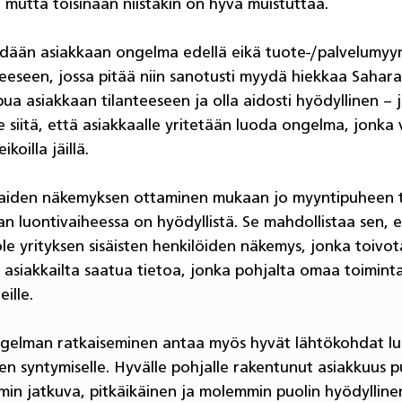
, mutta toisinaan niistäkin on hyvä muistuttaa.
dään asiakkaan ongelma edellä eikä tuote-/palvelumyynt
eeseen, jossa pitää niin sanotusti myydä hiekkaa Sahar
aipua asiakkaan tilanteeseen ja olla aidosti hyödyllinen – j
e siitä, että asiakkaalle yritetään luoda ongelma, jonka
ikoilla jäillä.
aiden näkemyksen ottaminen mukaan jo myyntipuheen t
an luontivaiheessa on hyödyllistä. Se mahdollistaa sen, e
le yrityksen sisäisten henkilöiden näkemys, jonka toivo
 asiakkailta saatua tietoa, jonka pohjalta omaa toimint
ille. 
ngelman ratkaiseminen antaa myös hyvät lähtökohdat lu
n syntymiselle. Hyvälle pohjalle rakentunut asiakkuus 
n jatkuva, pitkäikäinen ja molemmin puolin hyödyllinen