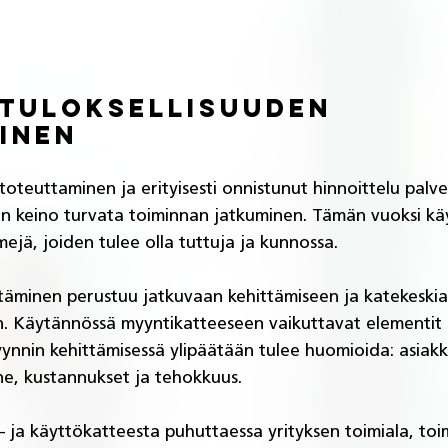
tuloksellisuuden 
inen
teuttaminen ja erityisesti onnistunut hinnoittelu palvelu
sen keino turvata toiminnan jatkuminen. Tämän vuoksi käy
ejä, joiden tulee olla tuttuja ja kunnossa. 
täminen perustuu jatkuvaan kehittämiseen ja katekeskia
. Käytännössä myyntikatteeseen vaikuttavat elementit o
ynnin kehittämisessä ylipäätään tulee huomioida: asiak
nne, kustannukset ja tehokkuus. 
i- ja käyttökatteesta puhuttaessa yrityksen toimiala, toi