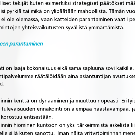
lölliset tekijät kuten esimerkiksi strategiset päätökset mä
ulisi pyrkiä tai mikä on ylipäätään mahdollista. Tämän vuo
a ei ole olemassa, vaan katteiden parantaminen vaatii pe
imintojen yhteisvaikutusten syvällistä ymmärtämistä.  
teen parantaminen
ti on laaja kokonaisuus eikä sama sapluuna sovi kaikille
ntipalvelumme räätälöidään aina asiantuntijan avustuksel
i. 
nnin kenttä on dynaaminen ja muuttuu nopeasti. Erityis
a tulevaisuuden ennakointi on aiempaa haastavampaa, j
 korostuu entisestään.
nnin hiominen kuntoon on yksi tärkeimmistä askelista li
lle sillä kuten sanottu, ilman näitä yritystoiminnan me