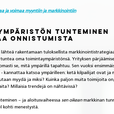
a ja voimaa myyntiin ja markkinointiin
ympäristön tunteminen 
a onnistumista
i lähteä rakentamaan tuloksellista markkinointistrategiaa
 tuntea oma toimintaympäristönsä. Yrityksen pärjäämise
masti se, mitä ympärillä tapahtuu. Sen vuoksi ensimmäi
in - kannattaa katsoa ympärilleen: ketä kilpailijat ovat ja 
utaan myydä ja miksi? Kuinka paljon muita toimijoita on
aita? Millaisia trendejä on nähtävissä?
eminen – ja aloitusvaiheessa 
sen oikean
 markkinan tun
 kohti menestystä. 