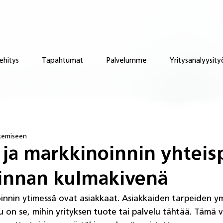
ehitys
Tapahtumat
Palvelumme
Yritysanalyysity
ukemiseen
ja markkinoinnin yhteisp
minnan kulmakivenä
innin ytimessä ovat asiakkaat. Asiakkaiden tarpeiden 
u on se, mihin yrityksen tuote tai palvelu tähtää. Tämä v