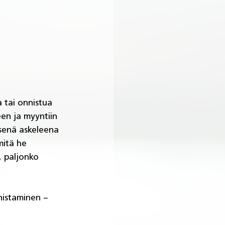
 tai onnistua 
en ja myyntiin 
senä askeleena 
mitä he 
, paljonko 
nistaminen – 