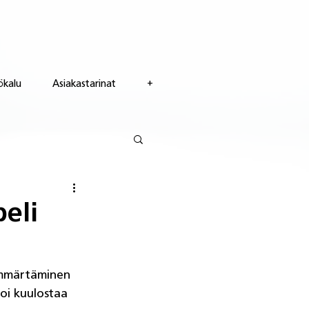
ökalu
Asiakastarinat
+
eli
ymmärtäminen 
oi kuulostaa 