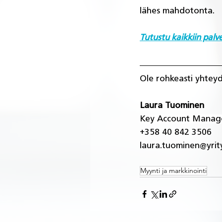
lähes mahdotonta.
Tutustu kaikkiin palv
Ole rohkeasti yhteyde
Laura Tuominen
Key Account Manag
+358 40 842 3506
laura.tuominen@yrit
Myynti ja markkinointi