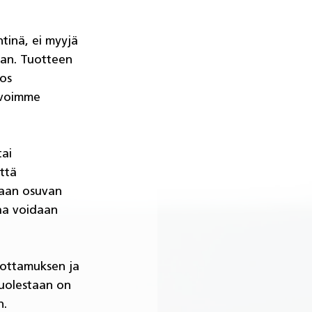
inä, ei myyjä 
aan. Tuotteen 
os 
 voimme 
ai 
ttä 
taan osuvan 
aa voidaan 
ottamuksen ja 
puolestaan on 
. 