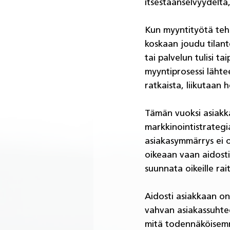
itsestäänselvyydeltä
Kun myyntityötä teh
koskaan joudu tilant
tai palvelun tulisi t
myyntiprosessi lähte
ratkaista, liikutaan he
Tämän vuoksi asiakk
markkinointistrategi
asiakasymmärrys ei o
oikeaan vaan aidosti
suunnata oikeille raite
Aidosti asiakkaan o
vahvan asiakassuhtee
mitä todennäköisemmi