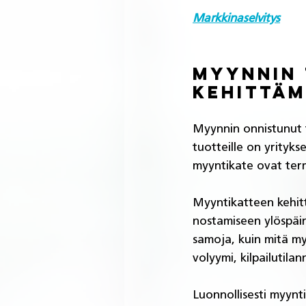
Markkinaselvitys
Myynnin 
kehittäm
Myynnin onnistunut to
tuotteille on yrityk
myyntikate ovat term
Myyntikatteen kehit
nostamiseen ylöspäin
samoja, kuin mitä my
volyymi, kilpailutila
Luonnollisesti myynt