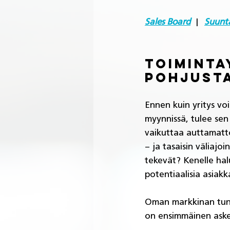
Sales Board
|  
Suunta
Toiminta
pohjusta
Ennen kuin yritys vo
myynnissä, tulee sen
vaikuttaa auttamatto
– ja tasaisin väliajo
tekevät? Kenelle hal
potentiaalisia asiakk
Oman markkinan tunt
on ensimmäinen askel