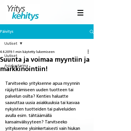
Päivitys
Uutiset
4.4.2019
1 min käytetty lukemiseen
Uutiset
Suunta ja voimaa myyntiin ja
Asiakastarina
markkinointiin!
Tarvitseeko yrityksenne apua myynnin 
räjäyttämiseen uuden tuotteen tai 
palvelun osilta? Kenties haluatte 
saavuttaa uusia asiakkuuksia tai kasvaa 
nykyisten tuotteiden tai palveluiden 
avulla esim. tähtäämällä 
kansainvälisyyteen? Tarvitseeko 
yrityksenne yksinkertaisesti vain hiukan 