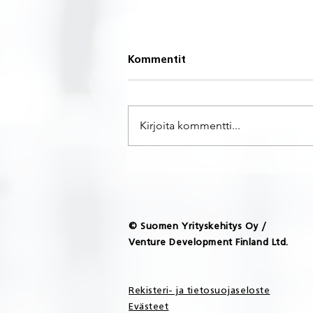
Kommentit
Kirjoita kommentti...
Risto Jämsén kutsuttu
Suomen Yrityskehitys Oy:n
hallituksen
puheenjohtajaksi.
© Suomen Yrityskehitys Oy /
Venture Development Finland Ltd.
Rekisteri- ja tietosuojaseloste
Evästeet