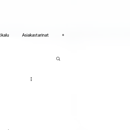
ökalu
Asiakastarinat
+