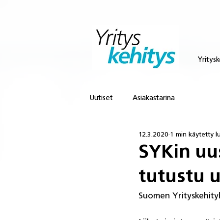
Yritysk
Uutiset
Asiakastarina
12.3.2020
1 min käytetty 
SYKin uus
tutustu u
Suomen Yrityskehityk