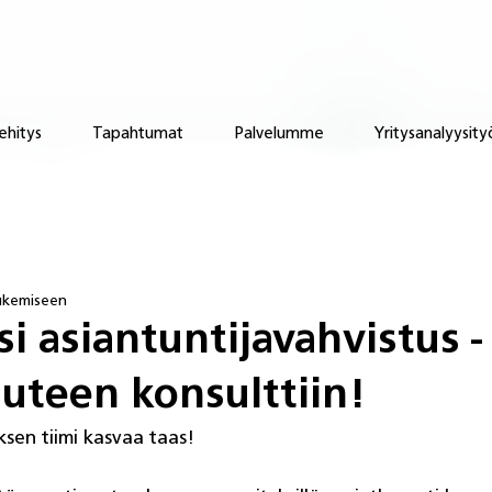
ehitys
Tapahtumat
Palvelumme
Yritysanalyysity
lukemiseen
i asiantuntijavahvistus -
uteen konsulttiin!
sen tiimi kasvaa taas!