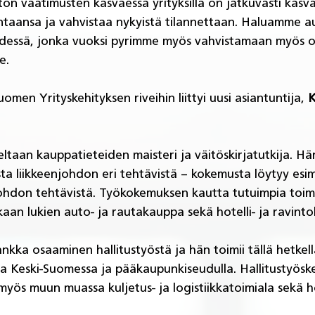
tön vaatimusten kasvaessa yrityksillä on jatkuvasti kasv
taansa ja vahvistaa nykyistä tilannettaan. Haluamme au
dessä, jonka vuoksi pyrimme myös vahvistamaan myös 
e.
men Yrityskehityksen riveihin liittyi uusi asiantuntija, 
K
taan kauppatieteiden maisteri ja väitöskirjatutkija. Hä
ta liikkeenjohdon eri tehtävistä – kokemusta löytyy esime
ajohdon tehtävistä. Työkokemuksen kautta tutuimpia toim
aan lukien auto- ja rautakauppa sekä hotelli- ja ravintol
kka osaaminen hallitustyöstä ja hän toimii tällä hetkellä
ssa Keski-Suomessa ja pääkaupunkiseudulla. Hallitustyösk
 myös muun muassa kuljetus- ja logistiikkatoimiala sekä h