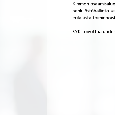
Kimmon osaamisalueis
henkilöstöhallinto se
erilaisista toiminnoi
SYK toivottaa uuden 