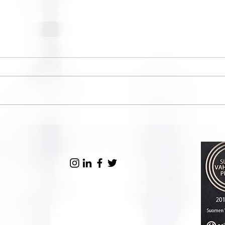
Business Rally -
Kasv
seminaaripäivä 4.8.2023
yrit