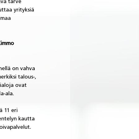
ava tarve 
ttaa yrityksiä 
omaa 
immo 
nellä on vahva 
rkiksi talous-, 
ialoja ovat 
a-ala.
 11 eri 
entelyn kautta 
oivapalvelut.