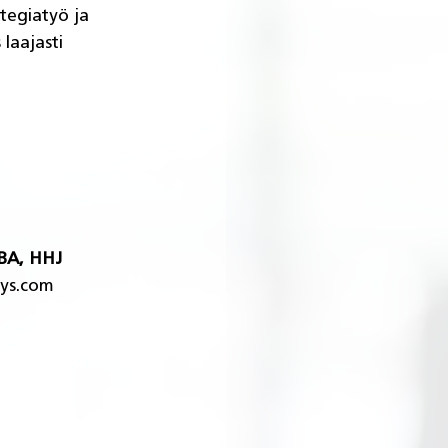
tegiatyö ja 
laajasti 
BA, HHJ
ys.com 