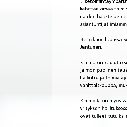
Liiketoimintaympäris
kehittää omaa toimin
näiden haasteiden e
asiantuntijatiimiämm
Helmikuun lopussa Suo
Jantunen
.
Kimmo on koulutuksel
ja monipuolinen taus
hallinto- ja toimial
vähittäiskauppa, muk
Kimmolla on myös van
yrityksen hallitukse
ovat tulleet tutuiksi