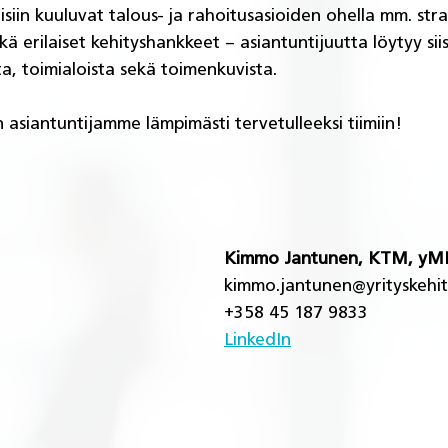
iin kuuluvat talous- ja rahoitusasioiden ohella mm. stra
kä erilaiset kehityshankkeet – asiantuntijuutta löytyy siis 
sta, toimialoista sekä toimenkuvista.
asiantuntijamme lämpimästi tervetulleeksi tiimiin!
Kimmo Jantunen, KTM, yM
kimmo.jantunen@yrityskehit
+358 45 187 9833 
LinkedIn