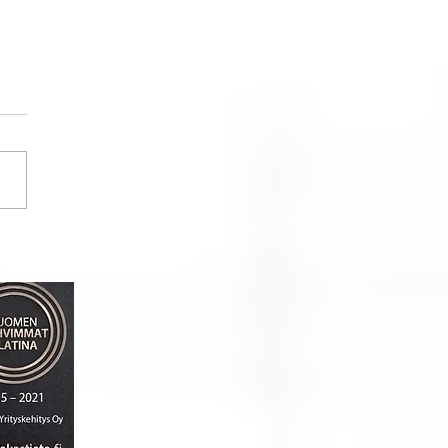
u Openiin osallistunut
ys