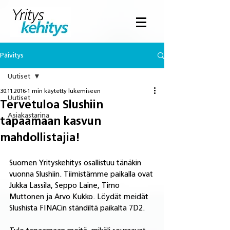
Päivitys
Uutiset
30.11.2016
1 min käytetty lukemiseen
Uutiset
Tervetuloa Slushiin
Asiakastarina
tapaamaan kasvun
mahdollistajia!
Suomen Yrityskehitys osallistuu tänäkin 
vuonna Slushiin. Tiimistämme paikalla ovat 
Jukka Lassila, Seppo Laine, Timo 
Muttonen ja Arvo Kukko. Löydät meidät 
Slushista FINACin ständiltä paikalta 7D2.