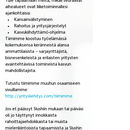
Tule tapaamaan meitä, mikäli seuraavat 
aihealueet ovat liiketoiminnallesi 
ajankohtaisia:
Kansainvälistyminen
Rahoitus ja yritysjärjestelyt
Kasvukiihdyttämö-ohjelma
Tiimimme koostuu työelämässä 
kokemuksensa keränneistä alansa 
ammattilaisista – sarjayrittäjistä, 
bisnesenkeleistä ja erilaisten yritysten 
avaintehtävissä toimineista kasvun 
mahdollistajista.
Tutustu tiimimme muuhun osaamiseen 
sivuillamme: 
http://yrityskehitys.com/tiimimme
Jos et päässyt Slushiin mukaan tai päiväsi 
oli jo täyttynyt innokkaista 
rahoittajaehdokkaista tai muista 
mielenkiintoisista tapaamisista ja Slushin 