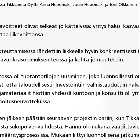
sa Tikkapinta Oy:lta Anna Hepomäki, Jouni Hepomäki ja Joel Olkkonen
voitteet olivat selkeät jo kättelyssä: yritys halusi kasvaa
taa liikevoittonsa. 
euttamisessa lähdettiin liikkeelle hyvin konkreettisesti to
vuokrasopimuksen teossa ja kohta jo muutettiin.
ossa oli tuotantotilojen uusiminen, joka luonnollisesti o
sti että taloudellisesti. Investointiin valmistauduttiin hak
jamateriaalit hiottiin yhdessä kuntoon ja konsultti oli yr
hoitusneuvotteluissa. 
n jälkeen päästiin seuraavan projektin pariin, kun Tikka
ista sukupolvenvaihdosta. Hannu oli mukana vaadittavi
nmääritysprosessissa. Mukaan liittyi luonnollisena jatku