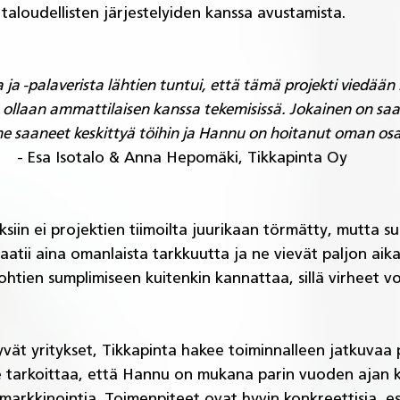
taloudellisten järjestelyiden kanssa avustamista. 
ja -palaverista lähtien tuntui, että tämä projekti viedään 
n ollaan ammattilaisen kanssa tekemisissä. Jokainen on sa
 saaneet keskittyä töihin ja Hannu on hoitanut oman os
- Esa Isotalo & Anna Hepomäki, Tikkapinta Oy
ksiin ei projektien tiimoilta juurikaan törmätty, mutta s
atii aina omanlaista tarkkuutta ja ne vievät paljon aika
ohtien sumplimiseen kuitenkin kannattaa, sillä virheet v
vät yritykset, Tikkapinta hakee toiminnalleen jatkuvaa 
e tarkoittaa, että Hannu on mukana parin vuoden ajan 
 markkinointia. Toimenpiteet ovat hyvin konkreettisia, es