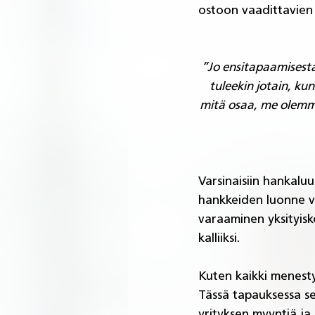
ostoon vaadittavien 
”Jo ensitapaamisesta 
tuleekin jotain, ku
mitä osaa, me olemme
Varsinaisiin hankaluu
hankkeiden luonne va
varaaminen yksityisk
kalliiksi. 
Kuten kaikki menesty
Tässä tapauksessa s
yrityksen myyntiä ja