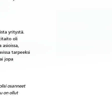
sta yritystä. 
taito oli 
 asioissa, 
avissa tarpeeksi 
ai jopa 
lisi osanneet 
 on ollut 