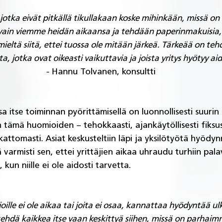
 jotka eivät pitkällä tikullakaan koske mihinkään, missä on 
vain viemme heidän aikaansa ja tehdään paperinmakuisia,
ieltä siitä, ettei tuossa ole mitään järkeä. Tärkeää on tehdä
a, jotka ovat oikeasti vaikuttavia ja joista yritys hyötyy aid
- Hannu Tolvanen, konsultti
a itse toiminnan pyörittämisellä on luonnollisesti suurin r
n tämä huomioiden – tehokkaasti, ajankäytöllisesti fiksus
ttomasti. Asiat keskusteltiin läpi ja yksilötyötä hyödynn
 varmisti sen, ettei yrittäjien aikaa uhraudu turhiin pala
 kun niille ei ole aidosti tarvetta.
 joille ei ole aikaa tai joita ei osaa, kannattaa hyödyntää u
tehdä kaikkea itse vaan keskittyä siihen, missä on parhaimm