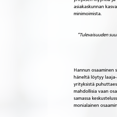
asiakaskunnan kasvat
minimoimista. 
”Tulevaisuuden suunn
Hannun osaaminen so
häneltä löytyy laaja-
yrityksistä puhuttae
mahdollisia vaan osa
samassa keskustelus
monialainen osaamine