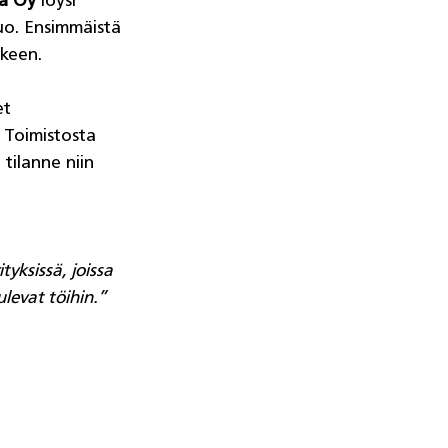
ta Oy
 löysi 
uo. Ensimmäistä 
keen. 
t 
 Toimistosta 
 tilanne niin 
yksissä, joissa 
levat töihin.” 