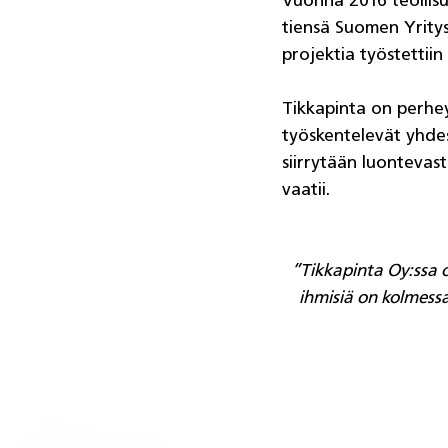
Vuonna 2016 teollisu
tiensä Suomen Yritys
projektia työstettii
Tikkapinta on perhe
työskentelevät yhdes
siirrytään luontevasti
vaatii. 
”Tikkapinta Oy:ssa o
ihmisiä on kolmessa