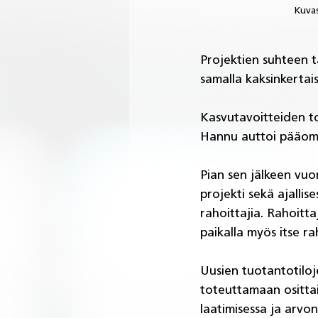
Kuvas
Projektien suhteen ta
samalla kaksinkertais
Kasvutavoitteiden tot
Hannu auttoi pääoma
Pian sen jälkeen vuor
projekti sekä ajallise
rahoittajia. Rahoitta
paikalla myös itse ra
Uusien tuotantotiloje
toteuttamaan ositta
laatimisessa ja arvo