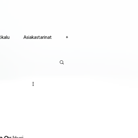
ökalu
Asiakastarinat
+