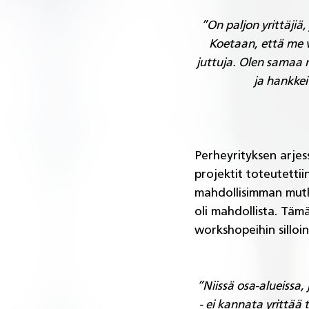
”On paljon yrittäjiä,
Koetaan, että me 
juttuja. Olen samaa m
ja hankkeit
Perheyrityksen arjess
projektit toteutettii
mahdollisimman mutka
oli mahdollista. Tämä
workshopeihin silloin,
”Niissä osa-alueissa,
- ei kannata yrittää 