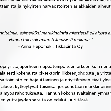
tamista ja nykyisten harvaostoisten asiakkaiden aiheutt
itelmia, esimerkiksi markkinointia miettiessä oli alusta ast
Hannu tulee olemaan tekemisissä mukana.”
- Anna Hepomäki, Tikkapinta Oy
pi yrittäjäperheen nopeatempoiseen arkeen kuin nenä p
alaisesti kokemusta pk-sektorin liikkeenjohdosta ja yrittä
ssa toimintojen hajauttaminen ja eriyttäminen eivät ylee
-alueet kytkeytyvät toisiinsa: jos puhutaan markkinoinni
sa myös rahoituksesta. Hannun kokonaisvaltainen ymmärr
n yrittäjyyden saralta on eduksi juuri tässä. 