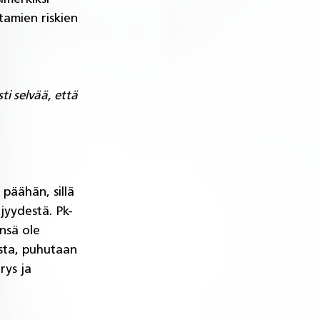
amien riskien 
i selvää, että 
äähän, sillä 
jyydestä. Pk-
nsä ole 
sta, puhutaan 
ys ja 