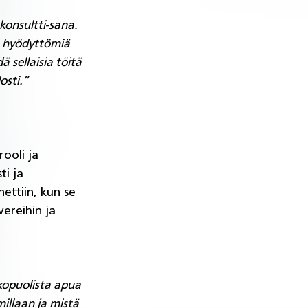
konsultti-sana. 
 hyödyttömiä 
 sellaisia töitä 
osti.”
ooli ja 
ti ja 
ettiin, kun se 
vereihin ja 
lkopuolista apua 
illaan ja mistä 