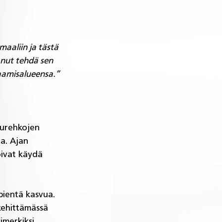
maaliin ja tästä 
anut tehdä sen 
aamisalueensa.” 
uurehkojen 
a. Ajan 
oivat käydä 
pientä kasvua. 
kehittämässä 
imerkiksi 