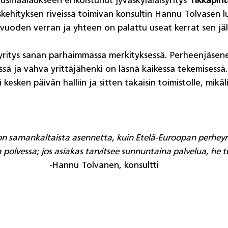
usmaalaukseen erikoistunut jyväskyläläisyritys 
Tikkapin
kehityksen riveissä toimivan konsultin Hannu Tolvasen l
n vuoden verran ja yhteen on palattu useat kerrat sen jäl
yritys sanan parhaimmassa merkityksessä. Perheenjäsene
sä ja vahva yrittäjähenki on läsnä kaikessa tekemisessä.
 kesken päivän halliin ja sitten takaisin toimistolle, mikäli
n samankaltaista asennetta, kuin Etelä-Euroopan perheyrit
 polvessa; jos asiakas tarvitsee sunnuntaina palvelua, he tu
-
Hannu Tolvanen, konsultti