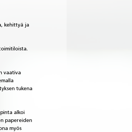
, kehittyä ja 
imitiloista. 
n vaativa 
emalla 
ityksen tukena 
pinta alkoi 
en papereiden 
mona myös 