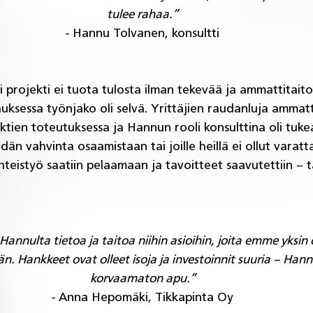
tulee rahaa.”
- Hannu Tolvanen, konsultti
i projekti ei tuota tulosta ilman tekevää ja ammattitaitoi
uksessa työnjako oli selvä. Yrittäjien raudanluja ammatti
tien toteutuksessa ja Hannun rooli konsulttina oli tukea
idän vahvinta osaamistaan tai joille heillä ei ollut varatt
yhteistyö saatiin pelaamaan ja tavoitteet saavutettiin – t
nnulta tietoa ja taitoa niihin asioihin, joita emme yksin o
. Hankkeet ovat olleet isoja ja investoinnit suuria – Hannu
korvaamaton apu.”
- Anna Hepomäki, Tikkapinta Oy