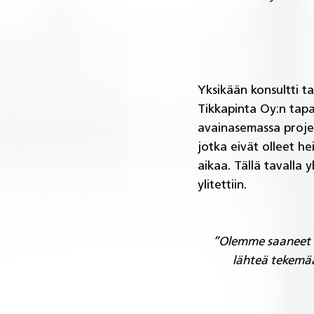
Yksikään konsultti ta
Tikkapinta Oy:n tapa
avainasemassa projek
jotka eivät olleet he
aikaa. Tällä tavalla 
ylitettiin.
”Olemme saaneet Ha
lähteä tekemään