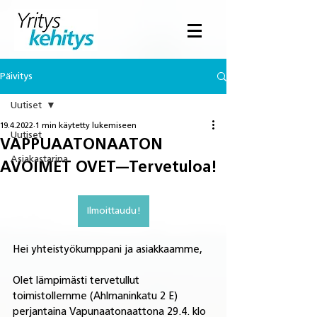
Päivitys
Uutiset
19.4.2022
1 min käytetty lukemiseen
Uutiset
VAPPUAATONAATON
Asiakastarina
AVOIMET OVET---Tervetuloa!
Ilmoittaudu!
Hei yhteistyökumppani ja asiakkaamme,
Olet lämpimästi tervetullut 
toimistollemme (Ahlmaninkatu 2 E) 
perjantaina Vapunaatonaattona 29.4. klo 