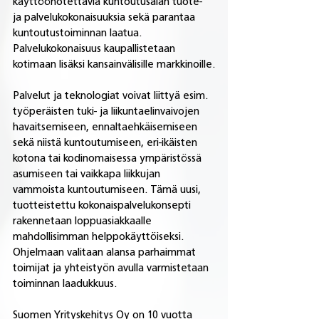
käyttöönotettavia kuntoutusalan tuote- 
ja palvelukokonaisuuksia sekä parantaa 
kuntoutustoiminnan laatua. 
Palvelukokonaisuus kaupallistetaan 
kotimaan lisäksi kansainvälisille markkinoille.
Palvelut ja teknologiat voivat liittyä esim. 
työperäisten tuki- ja liikuntaelinvaivojen 
havaitsemiseen, ennaltaehkäisemiseen 
sekä niistä kuntoutumiseen, eri-ikäisten 
kotona tai kodinomaisessa ympäristössä 
asumiseen tai vaikkapa liikkujan 
vammoista kuntoutumiseen. Tämä uusi, 
tuotteistettu kokonaispalvelukonsepti 
rakennetaan loppuasiakkaalle 
mahdollisimman helppokäyttöiseksi. 
Ohjelmaan valitaan alansa parhaimmat 
toimijat ja yhteistyön avulla varmistetaan 
toiminnan laadukkuus. 
Suomen Yrityskehitys Oy on 10 vuotta 