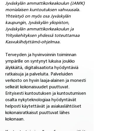
Jyväskylän ammattikorkeakoulun (JAMK) 
monialaisen kuntoutuksen vahvuusala. 
Yhteistyö on myös osa Jyväskylän 
kaupungin, Jyväskylän yliopiston, 
Jyväskylän ammattikorkeakoulun ja 
Yrityskehityksen yhdessä toteuttamaa 
Kasvukiihdyttämö-ohjelmaa.
Terveyden ja hyvinvoinnin toiminnan 
ympärille on syntynyt lukuisa joukko 
älykkäitä, digitalisaatiota hyödyntäviä 
ratkaisuja ja palveluita. Palveluiden 
verkosto on hyvin laaja-alainen ja monesti 
selkeät kokonaisuudet puuttuvat. 
Erityisesti kuntoutuksen ja kuntoutumisen 
osalta nykyteknologiaa hyödyntävät 
helposti käytettävät ja asiakaslähtöiset 
kokonaisratkaisut puuttuvat lähes 
kokonaan. 