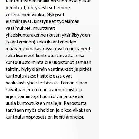
Kuntoutustoiminnalla on Suomessa pitkät 
perinteet, erityisesti sotiemme 
veteraanien vuoksi. Nykyiset 
elämäntavat, kiristyneet työelämän 
vaatimukset, muuttunut 
yhteiskuntarakenne (kuten yksinäisyyden 
lisääntyminen) sekä ikääntyneiden 
määrän voimakas kasvu ovat muuttaneet 
sekä lisänneet kuntoutustarvetta, eikä 
kuntoutustoiminta ole uudistunut samaan 
tahtiin. Nykyelämän vaatimukset ja pitkät 
kuntoutusjaksot laitoksessa ovat 
hankalasti yhdistettävissä. Tämän sijaan 
kaivataan enemmän avomuotoista ja 
arjen toimintoja huomioivia ja tukevia 
uusia kuntoutuksen malleja. Panostusta 
tarvitaan myös eheiden ja oikea-aikaisten 
kuntoutumisprosessien kehittämiseksi. 