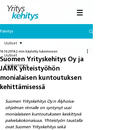
Päivitys
Uutiset
16.10.2018
2 min käytetty lukemiseen
Uutiset
Suomen Yrityskehitys Oy ja
Asiakastarina
JAMK yhteistyöhön
monialaisen kuntoutuksen
kehittämisessä
Suomen Yrityskehitys Oy:n Älyhoiva-
ohjelman rinnalle on syntynyt uusi 
monialaiseen kuntoutukseen keskittyvä 
palvelukokonaisuus. Yhteistyön taustalla 
ovat Suomen Yrityskehitys sekä 