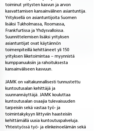
toiminut yritysten kasvun ja arvon 
kasvattamisen kansainvälinen asiantuntija. 
Yrityksellä on asiantuntijoita Suomen 
lisäksi Tukholmassa, Roomassa, 
Frankfurtissa ja Yhdysvalloissa. 
Suunnittelemisen lisäksi yrityksen 
asiantuntijat ovat käytännön 
toimenpiteillä kehittäneet yli 150 
yrityksen liiketoimintaa – myynnistä 
kumppanuuksiin ja rahoituksesta 
kansainväliseen kasvuun.
JAMK on valtakunnallisesti tunnustettu 
kuntoutusalan kehittäjä ja 
suunnannäyttäjä. JAMK kouluttaa 
kuntoutusalan osaajia tulevaisuuden 
tarpeisiin sekä vastaa työ- ja 
toimintakykyyn liittyviin haasteisiin 
kehittämällä uusia kuntoutuspalveluja. 
Yhteistyössä työ- ja elinkeinoelämän sekä 